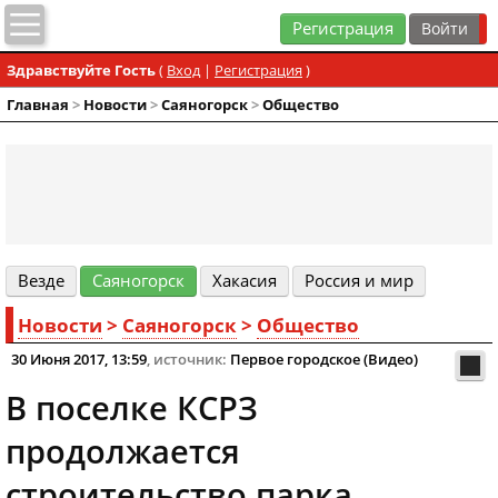
Регистрация
Здравствуйте Гость
(
Вход
|
Регистрация
)
Главная
>
Новости
>
Cаяногорск
>
Общество
Везде
Cаяногорск
Хакасия
Россия и мир
Новости
>
Cаяногорск
>
Общество
30 Июня 2017, 13:59
, источник:
Первое городское (Видео)
В поселке КСРЗ
продолжается
строительство парка