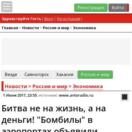
Регистрация
Здравствуйте Гость
(
Вход
|
Регистрация
)
Главная
>
Новости
>
Россия и мир
>
Экономика
Везде
Cаяногорск
Хакасия
Россия и мир
Новости
>
Россия и мир
>
Экономика
1 Июня 2017, 23:55
, источник:
www.avtoradio.ru
Битва не на жизнь, а на
деньги! "Бомбилы" в
аэропортах объявили