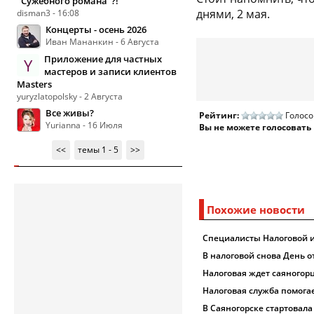
"Сужебного романа"?!
днями, 2 мая.
disman3 - 16:08
Концерты - осень 2026
Иван Мананкин - 6 Августа
Приложение для частных
Y
мастеров и записи клиентов
Masters
yuryzlatopolsky - 2 Августа
Все живы?
Рейтинг:
Голосо
Yurianna - 16 Июля
Вы не можете голосовать
<<
темы 1 - 5
>>
Похожие новости
Специалисты Налоговой 
В налоговой снова День 
Налоговая ждет саяногор
Налоговая служба помога
В Саяногорске стартовал