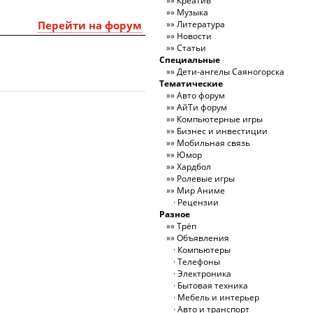
Креатив
Музыка
Перейти на форум
Литература
Новости
Статьи
Специальные
Дети-ангелы Саяногорска
Тематические
Авто форум
АйТи форум
Компьютерные игры
Бизнес и инвестиции
Мобильная связь
Юмор
Хардбол
Ролевые игры
Мир Аниме
Рецензии
Разное
Трёп
Объявления
Компьютеры
Телефоны
Электроника
Бытовая техника
Мебель и интерьер
Авто и транспорт