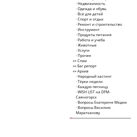
Недвижимость
Одежда и обувь
Всё для детей
Спорт и отдых
Ремонт и строительство
Инструмент
Продукты питания
Работа и учеба
Животные
Услуги
Прочее
Спам
Баг репорт
Архив
Народный кастинг
Тёрки недели
Каждую пятницу
WISH LIST на DFM-
Саяногорск
Вопросы Екатерине Медюк
Вопросы Василию
Маратканову