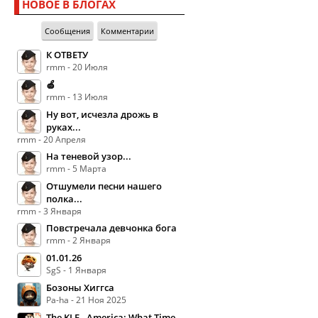
НОВОЕ В БЛОГАХ
Сообщения
Комментарии
К ОТВЕТУ
rmm - 20 Июля
🍏
rmm - 13 Июля
Ну вот, исчезла дрожь в
руках...
rmm - 20 Апреля
На теневой узор...
rmm - 5 Марта
Отшумели песни нашего
полка...
rmm - 3 Января
Повстречала девчонка бога
rmm - 2 Января
01.01.26
SgS - 1 Января
Бозоны Хиггса
Pa-ha - 21 Ноя 2025
The KLF - America: What Time