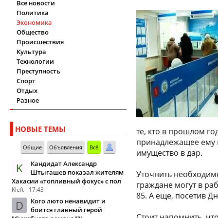
Все новости
Политика
Экономика
Общество
Происшествия
Культура
Технологии
Преступность
Спорт
Отдых
Разное
НОВЫЕ ТЕМЫ
те, кто в прошлом го
принадлежащее ему н
Общие
Объявления
Всё
имущество в дар.
Кандидат Александр
K
Штыгашев показал жителям
Уточнить необходимо
Хакасии «топливный фокус» с пол
граждане могут в раб
Kleft - 17:43
85. А еще, посетив Д
Кого люто ненавидит и
D
боится главный герой
Стоит напомнить, чт