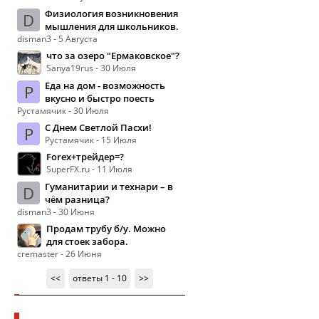
Физиология возникновения
D
мышления для школьников.
disman3 - 5 Августа
что за озеро "Ермаковское"?
Sanya19rus - 30 Июля
Еда на дом - возможность
Р
вкусно и быстро поесть
Рустамячик - 30 Июля
С Днем Светлой Пасхи!
Р
Рустамячик - 15 Июля
Forex+трейдер=?
SuperFX.ru - 11 Июля
Гуманитарии и технари – в
D
чём разница?
disman3 - 30 Июня
Продам трубу б/у. Можно
для стоек забора.
cremaster - 26 Июня
<<
ответы 1 - 10
>>