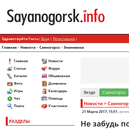
Здравствуйте Гость
(
Вход
|
Регистрация
)
Главная
>
Новости
>
Cаяногорск
>
Экономика
Главная
Новости
Статьи
Форум
Каталог
Объявления
Фото
Дневники
Игры
Календарь
Везде
Cаяногорск
Чат
Помощь
Новости
>
Cаяногор
Поиск
Участники
21 Марта 2017, 15:51
, исто
РАЗДЕЛЫ
Не забудь п