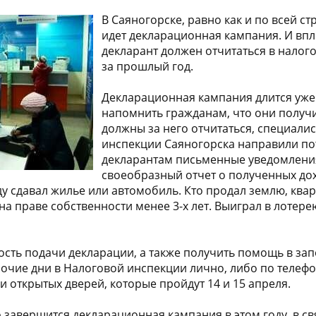
В Саяногорске, равно как и по всей с
идет декларационная кампания. И впл
декларант должен отчитаться в налог
за прошлый год.
Декларационная кампания длится уже
напомнить гражданам, что они получи
должны за него отчитаться, специали
инспекции Саяногорска направили п
декларантам письменные уведомлени
своеобразный отчет о полученных до
ду сдавал жилье или автомобиль. Кто продал землю, ква
а праве собственности менее 3-х лет. Выиграл в лотере
сть подачи декларации, а также получить помощь в за
очие дни в Налоговой инспекции лично, либо по телефону
ни открытых дверей, которые пройдут 14 и 15 апреля.
о завершится декларационная кампания в этом году, в с