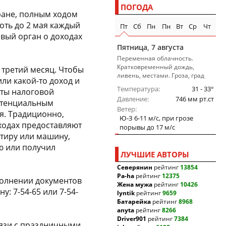
ПОГОДА
тране, полным ходом
оть до 2 мая каждый
Пт
Сб
Пн
Пн
Вт
Ср
Чт
овый орган о доходах
Пятница, 7 августа
Переменная облачность.
Кратковременный дождь,
 третий месяц. Чтобы
ливень, местами. Гроза, град
ли какой-то доход и
Температура
31 - 33°
сты налоговой
Давление
746 мм рт.ст
отенциальным
Ветер
я. Традиционно,
Ю-З 6-11 м/c, при грозе
ходах предоставляют
порывы до 17 м/c
ртиру или машину,
ю или получил
ЛУЧШИЕ АВТОРЫ
Северянин
рейтинг
13854
Pa-ha
рейтинг
12375
полнении документов
Жена мужа
рейтинг
10426
: 7-54-65 или 7-54-
lyntik
рейтинг
9659
Батарейка
рейтинг
8968
anyta
рейтинг
8266
Driver901
рейтинг
7384
вязи с праздничными