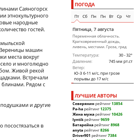
ПОГОДА
линами Саяногорск
ии этнокультурного
Пт
Сб
Пн
Пн
Вт
Ср
Чт
совые народные
количество гостей.
Пятница, 7 августа
Переменная облачность.
Кратковременный дождь,
Амыльской
ливень, местами. Гроза, град
 Вереницы машин
Температура
30 - 32°
ки места вокруг
Давление
745 мм рт.ст
есело и многолюдно
Ветер
ебом. Живой рекой
Ю-З 6-11 м/c, при грозе
щадками. Встречали
порывы до 17 м/c
и блинами. Рядом с
ЛУЧШИЕ АВТОРЫ
Северянин
рейтинг
13854
 подушками и другие
Pa-ha
рейтинг
12375
Жена мужа
рейтинг
10426
lyntik
рейтинг
9659
 посостязаться в
Батарейка
рейтинг
8968
anyta
рейтинг
8266
Driver901
рейтинг
7384