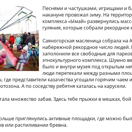
Песнями и частушками, игрищами и б
накануне провожал зиму. На территор
комплекса «Ымай» развернулись мас
гуляния, которые собрали рекордное 
Саяногорская масленица собрала на 
набережной рекордное число людей.
заполонили все свободные для парков
этнокультурного комплекса. Шумно в
было и внутри музея под открытым н
люди перетекали между разными пло
ы, где представители казачества угощали горячим чаем 
тозона. А по соседству ребятня каталась на карусели.
гала множество забав. Здесь тебе прыжки в мешках, бой
льше приглянулись активные площадки, где можно было
ов или распиливании бревна.