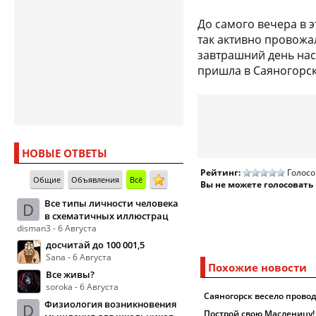
До самого вечера в 
так активно провожал
завтрашний день нас
пришла в Саяногорск
НОВЫЕ ОТВЕТЫ
Рейтинг:
Голосо
Общие
Объявления
Всё
Вы не можете голосовать
Все типы личности человека
D
в схематичных иллюстрац
disman3 - 6 Августа
досчитай до 100 001,5
Sana - 6 Августа
Похожие новости
Все живы?
soroka - 6 Августа
Саяногорск весело прово
Физиология возникновения
D
Построй свою Масленицу!