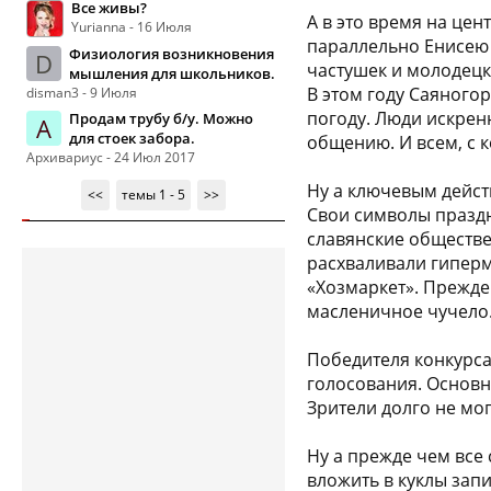
Все живы?
А в это время на це
Yurianna - 16 Июля
параллельно Енисею 
Физиология возникновения
D
частушек и молодецк
мышления для школьников.
В этом году Саяного
disman3 - 9 Июля
погоду. Люди искрен
Продам трубу б/у. Можно
А
для стоек забора.
общению. И всем, с 
Архивариус - 24 Июл 2017
Ну а ключевым дейст
<<
темы 1 - 5
>>
Свои символы праздн
славянские обществе
расхваливали гиперм
«Хозмаркет». Прежде
масленичное чучело
Победителя конкурса
голосования. Основн
Зрители долго не мог
Ну а прежде чем вс
вложить в куклы зап