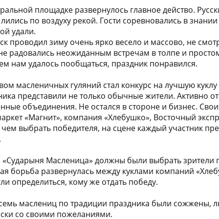
нтральной площадке развернулось главное действо. Русс
лились по воздуху рекой. Гости соревновались в знании
ой удали.
рск проводил зиму очень ярко весело и массово, не смо
не радовались неожиданным встречам в толпе и просто
кем нам удалось пообщаться, праздник понравился.
вом масленичных гуляний стал конкурс на лучшую куклу
ика представили не только обычные жители. Активно от
нные объединения. Не остался в стороне и бизнес. Сво
аркет «Магнит», компания «Хлебушко», Восточный экспр
 чем выбрать победителя, на сцене каждый участник пре
.
 «Сударыня Масленица» должны были выбрать зрители 
ая борьба развернулась между куклами компаний «Хлебу
ли определиться, кому же отдать победу.
е семь маслениц по традиции праздника были сожжены,
иски со своими пожеланиями.