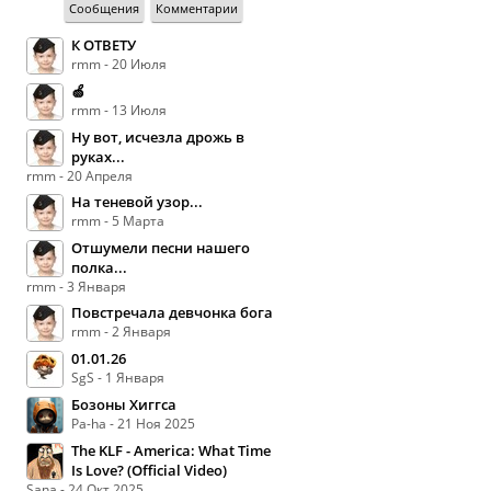
Сообщения
Комментарии
К ОТВЕТУ
rmm - 20 Июля
🍏
rmm - 13 Июля
Ну вот, исчезла дрожь в
руках...
rmm - 20 Апреля
На теневой узор...
rmm - 5 Марта
Отшумели песни нашего
полка...
rmm - 3 Января
Повстречала девчонка бога
rmm - 2 Января
01.01.26
SgS - 1 Января
Бозоны Хиггса
Pa-ha - 21 Ноя 2025
The KLF - America: What Time
Is Love? (Official Video)
Sana - 24 Окт 2025