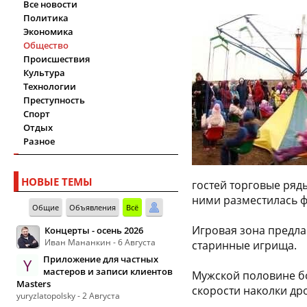
Все новости
Политика
Экономика
Общество
Происшествия
Культура
Технологии
Преступность
Спорт
Отдых
Разное
НОВЫЕ ТЕМЫ
гостей торговые ряд
ними разместилась фо
Общие
Объявления
Всё
Игровая зона предла
Концерты - осень 2026
Иван Мананкин - 6 Августа
старинные игрища.
Приложение для частных
Y
мастеров и записи клиентов
Мужской половине бо
Masters
скорости наколки др
yuryzlatopolsky - 2 Августа