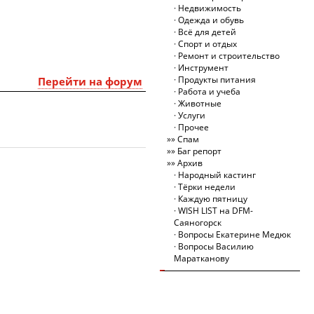
Недвижимость
Одежда и обувь
Всё для детей
Спорт и отдых
Ремонт и строительство
Инструмент
Продукты питания
Перейти на форум
Работа и учеба
Животные
Услуги
Прочее
Спам
Баг репорт
Архив
Народный кастинг
Тёрки недели
Каждую пятницу
WISH LIST на DFM-
Саяногорск
Вопросы Екатерине Медюк
Вопросы Василию
Маратканову