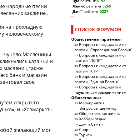
igla
рейтинг
6192
кие народные песни
Женя-)
рейтинг
5269
Дэн™
рейтинг
5227
 весенних закличек,
тря на прохладную
СПИСОК ФОРУМОВ
му человеческому
Общественная приёмная
Вопросы к кандидатам от
партии "Справедливая Россия"
 – чучело Масленицы.
Вопросы к кандидатам от
кликнулись казачьи и
партии "ЛДПР"
Вопросы к кандидатам от
их маслениц также
партии "КПРФ"
есс банк и магазин
Вопросы к кандидатам от
зентовал свое
партии "Единая Россия"
Вопросы к кандидатам
идущим самовыдвижением
Общественные
путем открытого
Мероприятия
Вопрос священнику
шко», и «Хозмаркет».
Общественная жизнь
Хобби и отдых
Дом и Семья
 любой желающий мог
Спорт
Туризм