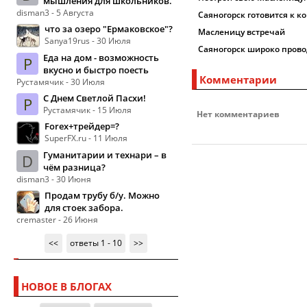
мышления для школьников.
disman3 - 5 Августа
Саяногорск готовится к 
что за озеро "Ермаковское"?
Масленицу встречай
Sanya19rus - 30 Июля
Саяногорск широко пров
Еда на дом - возможность
Р
вкусно и быстро поесть
Комментарии
Рустамячик - 30 Июля
С Днем Светлой Пасхи!
Р
Рустамячик - 15 Июля
Нет комментариев
Forex+трейдер=?
SuperFX.ru - 11 Июля
Гуманитарии и технари – в
D
чём разница?
disman3 - 30 Июня
Продам трубу б/у. Можно
для стоек забора.
cremaster - 26 Июня
<<
ответы 1 - 10
>>
НОВОЕ В БЛОГАХ