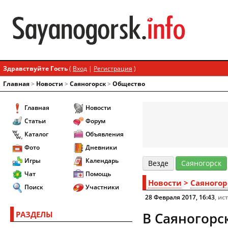
Здравствуйте Гость
(
Вход
|
Регистрация
)
Главная
>
Новости
>
Cаяногорск
>
Общество
Главная
Новости
Статьи
Форум
Каталог
Объявления
Фото
Дневники
Игры
Календарь
Везде
Cаяногорск
Чат
Помощь
Новости
>
Cаяногор
Поиск
Участники
28 Февраля 2017, 16:43
, ис
РАЗДЕЛЫ
В Саяногорс