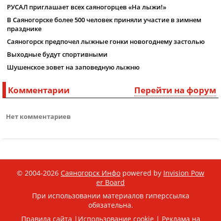
РУСАЛ приглашает всех саяногорцев «На лыжи!»
В Саяногорске более 500 человек приняли участие в зимнем
празднике
Саяногорск предпочел лыжные гонки новогоднему застолью
Выходные будут спортивными
Шушенское зовет на заповедную лыжню
Комментарии
Перейти на форум
Нет комментариев
© 2004-2026
Саяногорск Инфо
powered by
Invision Pow
er Board
При использовании материалов гиперссылка
обязательна.
Правила сайта
|
Использование cookie
|
Реклама на