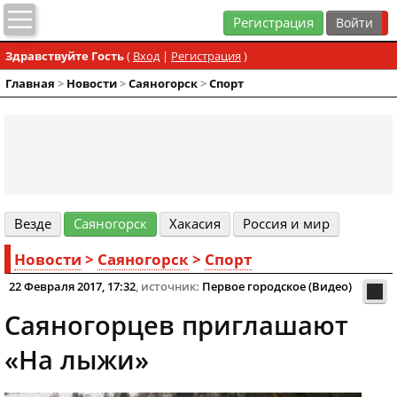
Регистрация
Здравствуйте Гость
(
Вход
|
Регистрация
)
Главная
>
Новости
>
Cаяногорск
>
Спорт
Везде
Cаяногорск
Хакасия
Россия и мир
Новости
>
Cаяногорск
>
Спорт
22 Февраля 2017, 17:32
, источник:
Первое городское (Видео)
Саяногорцев приглашают
«На лыжи»