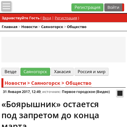
Регистрация
Здравствуйте Гость
(
Вход
|
Регистрация
)
Главная
>
Новости
>
Cаяногорск
>
Общество
Везде
Cаяногорск
Хакасия
Россия и мир
Новости
>
Cаяногорск
>
Общество
31 Января 2017, 12:49
, источник:
Первое городское (Видео)
«Боярышник» остается
под запретом до конца
марта