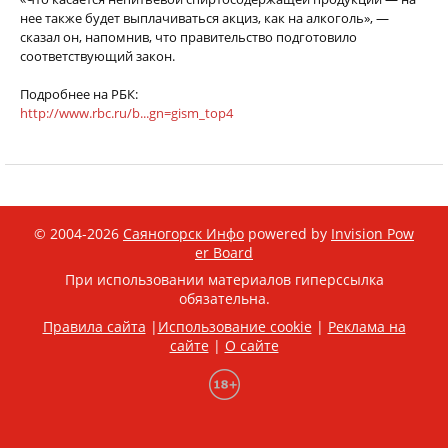
нее также будет выплачиваться акциз, как на алкоголь», —
сказал он, напомнив, что правительство подготовило
соответствующий закон.
Подробнее на РБК:
http://www.rbc.ru/b...gn=gism_top4
© 2004-2026
Саяногорск Инфо
powered by
Invision Pow
er Board
При использовании материалов гиперссылка
обязательна.
Правила сайта
|
Использование cookie
|
Реклама на
сайте
|
О сайте