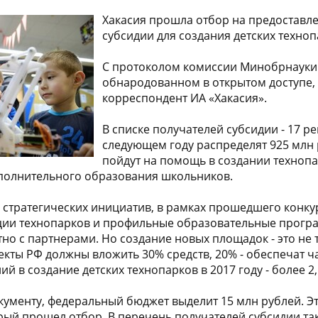
Хакасия прошла отбор на предоставл
субсидии для создания детских техноп
С протоколом комиссии Минобрнауки
обнародованном в открытом доступе,
корреспондент ИА «Хакасия».
В списке получателей субсидии - 17 ре
следующем году распределят 925 млн 
пойдут на помощь в создании технопа
ополнительного образования школьников.
 стратегических инициатив, в рамках прошедшего конку
ции технопарков и профильные образовательные програ
но с партнерами. Но создание новых площадок - это не
екты РФ должны вложить 30% средств, 20% - обеспечат 
 в создание детских технопарков в 2017 году - более 2,
окументу, федеральный бюджет выделит 15 млн рублей. Э
рый прошел отбор. В перечень получателей субсидии т