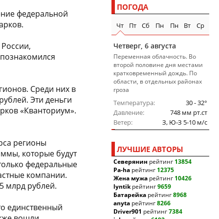
ПОГОДА
ение федеральной
арков.
Чт
Пт
Сб
Пн
Пн
Вт
Ср
 России,
Четверг, 6 августа
 познакомился
Переменная облачность. Во
второй половине дня местами
кратковременный дождь. По
области, в отдельных районах
гионов. Среди них в
гроза
рублей. Эти деньги
Температура
30 - 32°
рков «Кванториум».
Давление
748 мм рт.ст
Ветер
З, Ю-З 5-10 м/c
рса регионы
ЛУЧШИЕ АВТОРЫ
ммы, которые будут
Северянин
рейтинг
13854
 только федеральные
Pa-ha
рейтинг
12375
частные компании.
Жена мужа
рейтинг
10426
5 млрд рублей.
lyntik
рейтинг
9659
Батарейка
рейтинг
8968
anyta
рейтинг
8266
то единственный
Driver901
рейтинг
7384
акже вошли