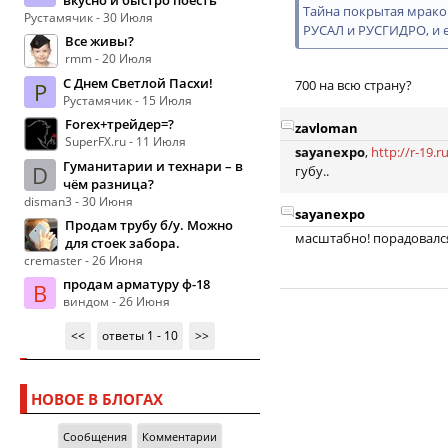
вкусно и быстро поесть
Тайна покрытая мраком
Рустамячик - 30 Июля
РУСАЛ и РУСГИДРО, и е
Все живы?
rmm - 20 Июля
С Днем Светлой Пасхи!
700 на всю страну?
Р
Рустамячик - 15 Июля
Forex+трейдер=?
zavloman
SuperFX.ru - 11 Июля
sayanexpo
,
http://r-19.r
Гуманитарии и технари – в
D
губу..
чём разница?
disman3 - 30 Июня
sayanexpo
Продам трубу б/у. Можно
масштабно! порадовалс
для стоек забора.
cremaster - 26 Июня
продам арматуру ф-18
В
виндом - 26 Июня
<<
ответы 1 - 10
>>
НОВОЕ В БЛОГАХ
Сообщения
Комментарии