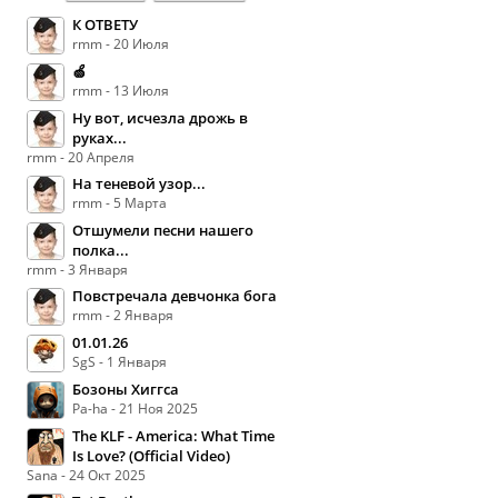
К ОТВЕТУ
rmm - 20 Июля
🍏
rmm - 13 Июля
Ну вот, исчезла дрожь в
руках...
rmm - 20 Апреля
На теневой узор...
rmm - 5 Марта
Отшумели песни нашего
полка...
rmm - 3 Января
Повстречала девчонка бога
rmm - 2 Января
01.01.26
SgS - 1 Января
Бозоны Хиггса
Pa-ha - 21 Ноя 2025
The KLF - America: What Time
Is Love? (Official Video)
Sana - 24 Окт 2025