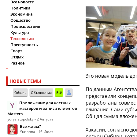
Все новости
Политика
Экономика
Общество
Происшествия
Культура
Технологии
Преступность
Спорт
Отдых
Разное
Это новая модель д
НОВЫЕ ТЕМЫ
По данным Агентства
Общие
Объявления
Всё
представили концеп
разработаны совмест
Приложение для частных
Y
мастеров и записи клиентов
вливания. Сами субъ
Masters
Общая сумма вложений
yuryzlatopolsky - 2 Августа
Все живы?
Хакасии, согласно д
Yurianna - 16 Июля
регион Сибири, кото