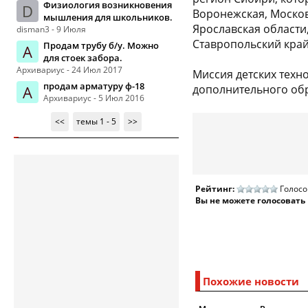
Физиология возникновения
D
Воронежская, Москов
мышления для школьников.
Ярославская области,
disman3 - 9 Июля
Ставропольский край
Продам трубу б/у. Можно
А
для стоек забора.
Архивариус - 24 Июл 2017
Миссия детских техн
продам арматуру ф-18
А
дополнительного обр
Архивариус - 5 Июл 2016
<<
темы 1 - 5
>>
Рейтинг:
Голосо
Вы не можете голосовать
Похожие новости