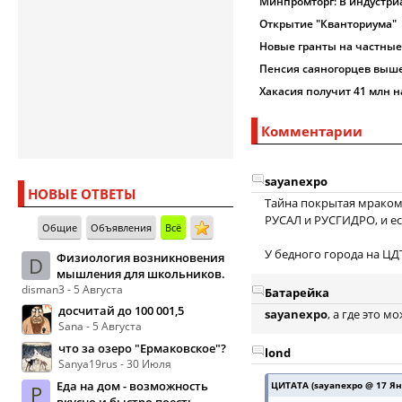
Минпромторг: В индустри
Открытие "Кванториума"
Новые гранты на частные
Пенсия саяногорцев выше
Хакасия получит 41 млн 
Комментарии
sayanexpo
НОВЫЕ ОТВЕТЫ
Тайна покрытая мраком!
РУСАЛ и РУСГИДРО, и есл
Общие
Объявления
Всё
У бедного города на ЦДТ,
Физиология возникновения
D
мышления для школьников.
disman3 - 5 Августа
Батарейка
досчитай до 100 001,5
sayanexpo
, а где это м
Sana - 5 Августа
что за озеро "Ермаковское"?
lond
Sanya19rus - 30 Июля
Еда на дом - возможность
ЦИТАТА (sayanexpo @ 17 Янв
Р