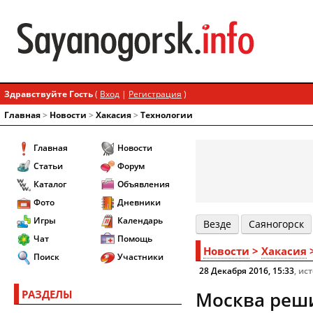
Здравствуйте Гость
(
Вход
|
Регистрация
)
Главная
>
Новости
>
Хакасия
>
Технологии
Главная
Новости
Статьи
Форум
Каталог
Объявления
Фото
Дневники
Игры
Календарь
Везде
Cаяногорск
Чат
Помощь
Новости
>
Хакасия
Поиск
Участники
28 Декабря 2016, 15:33
, ис
РАЗДЕЛЫ
Москва реши