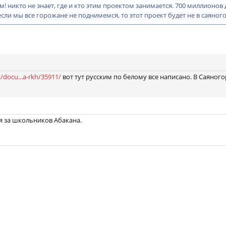
! никто не знает, где и кто этим проектом занимается. 700 миллионов
сли мы все горожане не поднимемся, то этот проект будет не в саяного
u/docu...a-rkh/35911/
вот тут русским по белому все написано. В Саяногор
я за школьников Абакана.