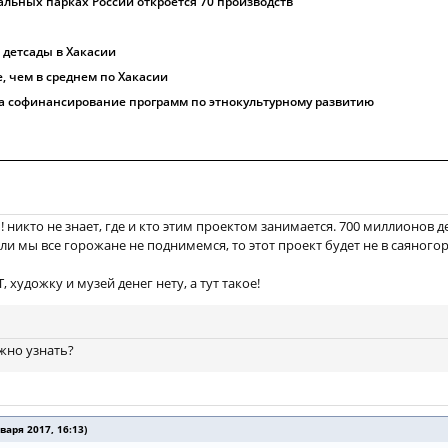
альных парках России откроется 70 производств
 детсады в Хакасии
, чем в среднем по Хакасии
на софинансирование программ по этнокультурному развитию
 никто не знает, где и кто этим проектом занимается. 700 миллионов д
и мы все горожане не поднимемся, то этот проект будет не в саяногор
 художку и музей денег нету, а тут такое!
ожно узнать?
аря 2017, 16:13)