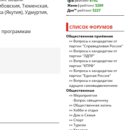
igla
рейтинг
6192
мбовския, Тюменская,
Женя-)
рейтинг
5269
Дэн™
рейтинг
5227
а (Якутия), Удмуртия,
СПИСОК ФОРУМОВ
ым программам
Общественная приёмная
Вопросы к кандидатам от
партии "Справедливая Россия"
Вопросы к кандидатам от
партии "ЛДПР"
Вопросы к кандидатам от
партии "КПРФ"
Вопросы к кандидатам от
партии "Единая Россия"
Вопросы к кандидатам
идущим самовыдвижением
Общественные
Мероприятия
Вопрос священнику
Общественная жизнь
Хобби и отдых
Дом и Семья
Спорт
Туризм
Креатив