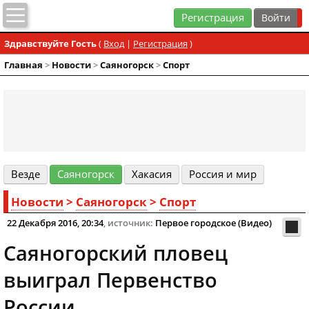
Регистрация
Здравствуйте Гость
(
Вход
|
Регистрация
)
Главная
>
Новости
>
Cаяногорск
>
Спорт
Везде
Cаяногорск
Хакасия
Россия и мир
Новости
>
Cаяногорск
>
Спорт
22 Декабря 2016, 20:34
, источник:
Первое городское (Видео)
Саяногорский пловец
выиграл Первенство
России