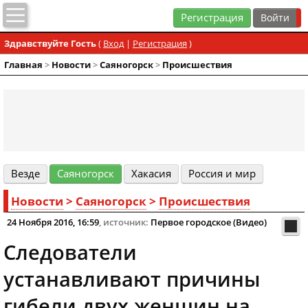
Регистрация
Здравствуйте Гость
(
Вход
|
Регистрация
)
Главная
>
Новости
>
Cаяногорск
>
Происшествия
Везде
Cаяногорск
Хакасия
Россия и мир
Новости
>
Cаяногорск
>
Происшествия
24 Ноября 2016, 16:59
, источник:
Первое городское (Видео)
Следователи
устанавливают причины
гибели двух женщин на