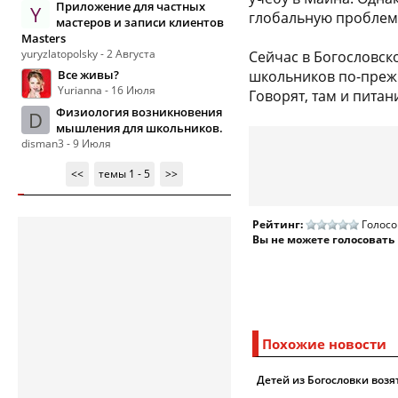
Приложение для частных
Y
глобальную проблем
мастеров и записи клиентов
Masters
yuryzlatopolsky - 2 Августа
Сейчас в Богословск
Все живы?
школьников по-прежн
Yurianna - 16 Июля
Говорят, там и питан
Физиология возникновения
D
мышления для школьников.
disman3 - 9 Июля
<<
темы 1 - 5
>>
Рейтинг:
Голосо
Вы не можете голосовать
Похожие новости
Детей из Богословки возят