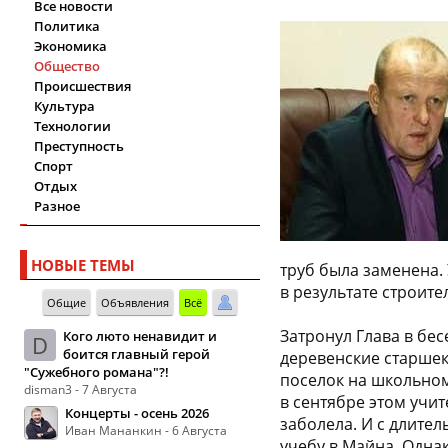
Все новости
Политика
Экономика
Общество
Происшествия
Культура
Технологии
Преступность
Спорт
Отдых
Разное
НОВЫЕ ТЕМЫ
труб была заменена.
в результате строит
Общие
Объявления
Всё
Затронул Глава в бес
Кого люто ненавидит и
D
боится главный герой
деревенские старшек
"Сужебного романа"?!
поселок на школьном
disman3 - 7 Августа
в сентябре этом учи
Концерты - осень 2026
заболела. И с длите
Иван Мананкин - 6 Августа
учебу в Майна. Одна