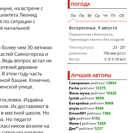
ПОГОДА
нуне, на встрече с
алитета Леонид
Пн
Пн
Вт
Ср
Чт
Пт
Сб
 по ситуации с
те начальной
Воскресенье, 9 августа
Переменная облачность.
Преимущественно без осадков
 более чем 30 летнюю
Температура
23 - 25°
Давление
750 мм рт.ст
ластей Саяногорска и
Ветер
C-З 5-10 м/c
 Ведь вопрос встал не
жителей деревни
 В этом году часть
ЛУЧШИЕ АВТОРЫ
рной башне. Конечно,
Северянин
рейтинг
13854
венской улице.
Pa-ha
рейтинг
12375
Жена мужа
рейтинг
10426
lyntik
рейтинг
9659
огословки. Издавна
Батарейка
рейтинг
8968
ле. Их доставляют в
anyta
рейтинг
8266
 в местной школе. Но
Driver901
рейтинг
7384
igla
рейтинг
6192
о. Но педагог
Женя-)
рейтинг
5269
классников возили на
Дэн™
рейтинг
5227
 ситуации раздули