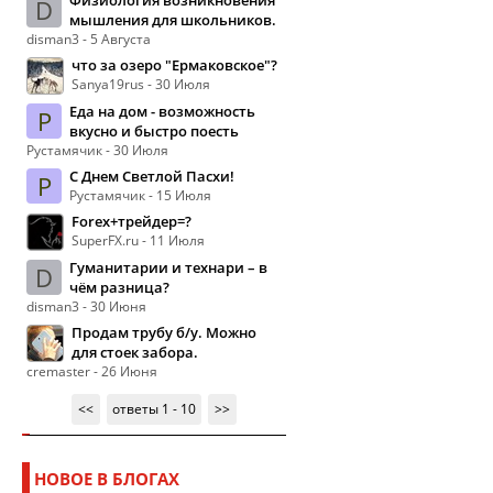
Физиология возникновения
D
мышления для школьников.
disman3 - 5 Августа
что за озеро "Ермаковское"?
Sanya19rus - 30 Июля
Еда на дом - возможность
Р
вкусно и быстро поесть
Рустамячик - 30 Июля
С Днем Светлой Пасхи!
Р
Рустамячик - 15 Июля
Forex+трейдер=?
SuperFX.ru - 11 Июля
Гуманитарии и технари – в
D
чём разница?
disman3 - 30 Июня
Продам трубу б/у. Можно
для стоек забора.
cremaster - 26 Июня
<<
ответы 1 - 10
>>
НОВОЕ В БЛОГАХ