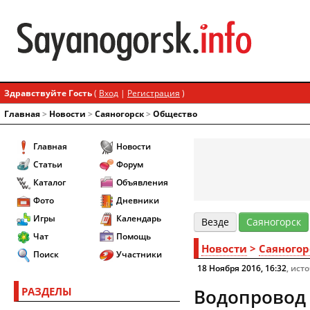
Здравствуйте Гость
(
Вход
|
Регистрация
)
Главная
>
Новости
>
Cаяногорск
>
Общество
Главная
Новости
Статьи
Форум
Каталог
Объявления
Фото
Дневники
Игры
Календарь
Везде
Cаяногорск
Чат
Помощь
Новости
>
Cаяногор
Поиск
Участники
18 Ноября 2016, 16:32
, ист
РАЗДЕЛЫ
Водопровод в