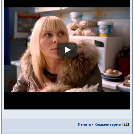
Печать
•
Комментарии
[
22
]