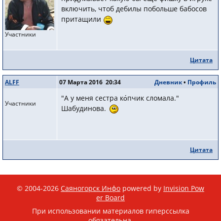
включить, чтоб дебилы побольше бабосов
притащили
Участники
Цитата
ALFF
07 Марта 2016 20:34
Дневник
•
Профиль
"А у меня сестра ко́пчик сломала."
Участники
Шабудинова.
Цитата
© 2004-2026
Саяногорск Инфо
powered by
Invision Pow
er Board
При использовании материалов гиперссылка
обязательна.