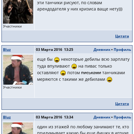
эти танчики рисуют, по словам
арендодателя у них кризиса ваще нету)))
Участники
Цитата
Bluz
03 Марта 2016 13:25
Дневник
•
Профиль
еще бы
некоторые дебилы всю зарплату
туда впуливают
на пивас только
оставляют
потом
письками
танчиками
меряются с такими же дебилами
Участники
Цитата
Bluz
03 Марта 2016 13:34
Дневник
•
Профиль
один из этажей по любому занимают те, кто
придумывает какую бы еще фишку в игрухе