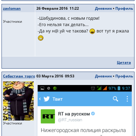
zavloman
26 Февраля 2016 11:22
Дневник
•
Профиль
-Шабудинова, с новым годом!
Участники
-Его нельзя так делать...
-Да ну н@.уй че такова?
вот тут я ржала
Цитата
Себастиан_торговец
03 Марта 2016 09:53
Дневник
•
Профиль
Участники