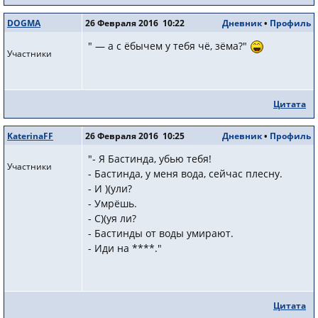
DOGMA
26 Февраля 2016 10:22
Дневник
•
Профиль
" — а с ёбычем у тебя чё, зёма?"
Участники
Цитата
KaterinaFF
26 Февраля 2016 10:25
Дневник
•
Профиль
"- Я Бастинда, убью тебя!
Участники
- Бастинда, у меня вода, сейчас плесну.
- И )(ули?
- Умрёшь.
- С)(уя ли?
- Бастинды от воды умирают.
- Иди на ****."
Цитата