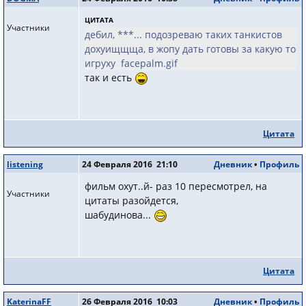
ЦИТАТА
Участники
дебил, ***... подозреваю таких танкистов
дохуищщща, в жопу дать готовы за какую то
игруху facepalm.gif
так и есть
Цитата
listening
24 Февраля 2016 21:10
Дневник
•
Профиль
фильм охут..й- раз 10 пересмотрел, на
Участники
цитаты разойдется,
шабудинова...
Цитата
KaterinaFF
26 Февраля 2016 10:03
Дневник
•
Профиль