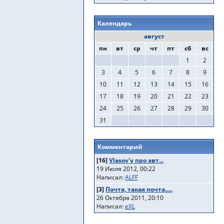
Календарь
август
пн
вт
ср
чт
пт
сб
вс
1
2
3
4
5
6
7
8
9
10
11
12
13
14
15
16
17
18
19
20
21
22
23
24
25
26
27
28
29
30
31
Комментарий
[16]
Vlasov'у про авт...
19 Июля 2012, 00:22
Написал:
ALFF
[3]
Почта, такая почта.....
26 Октября 2011, 20:10
Написал:
eXL