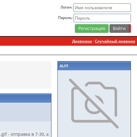
Логин:
Пароль:
Регистрация
Дневники
·
Случайный дневник
ALFF
if - отправка в 7-30, а