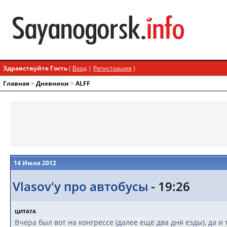
Здравствуйте Гость
(
Вход
|
Регистрация
)
Главная
>
Дневники
>
ALFF
14 Июля 2012
Vlasov'у про автобусы
- 19:26
ЦИТАТА
Вчера был вот на конгрессе (далее ещё два дня езды), да и т