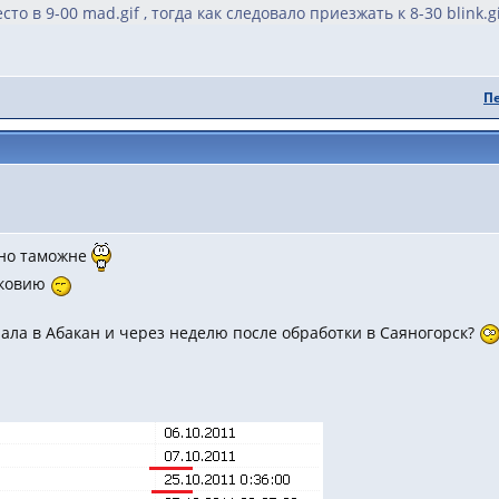
то в 9-00 mad.gif , тогда как следовало приезжать к 8-30 blink.gi
П
ано таможне
сковию
чала в Абакан и через неделю после обработки в Саяногорск?