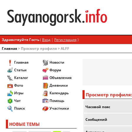
Здравствуйте Гость
(
Вход
|
Регистрация
)
Главная
> Просмотр профиля > ALFF
Главная
Новости
Статьи
Форум
Каталог
Объявления
Фото
Дневники
Игры
Календарь
Просмотр профиля:
Чат
Помощь
Часовой пояс
Поиск
Участники
Сообщений
НОВЫЕ ТЕМЫ