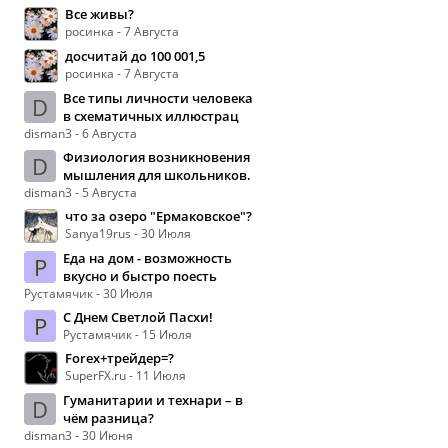
Все живы?
росинка - 7 Августа
досчитай до 100 001,5
росинка - 7 Августа
Все типы личности человека
D
в схематичных иллюстрац
disman3 - 6 Августа
Физиология возникновения
D
мышления для школьников.
disman3 - 5 Августа
что за озеро "Ермаковское"?
Sanya19rus - 30 Июля
Еда на дом - возможность
Р
вкусно и быстро поесть
Рустамячик - 30 Июля
С Днем Светлой Пасхи!
Р
Рустамячик - 15 Июля
Forex+трейдер=?
SuperFX.ru - 11 Июля
Гуманитарии и технари – в
D
чём разница?
disman3 - 30 Июня