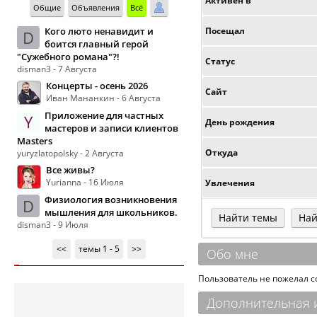
Активен в
Общие
Объявления
Всё
Кого люто ненавидит и
Посещал
D
боится главный герой
"Сужебного романа"?!
Статус
disman3 - 7 Августа
Концерты - осень 2026
Сайт
Иван Мананкин - 6 Августа
Приложение для частных
Y
День рождения
мастеров и записи клиентов
Masters
Откуда
yuryzlatopolsky - 2 Августа
Все живы?
Yurianna - 16 Июля
Увлечения
Физиология возникновения
D
мышления для школьников.
Найти темы
Най
disman3 - 9 Июля
<<
темы 1 - 5
>>
Обо мне
Пользователь не пожелал 
Дополнительная