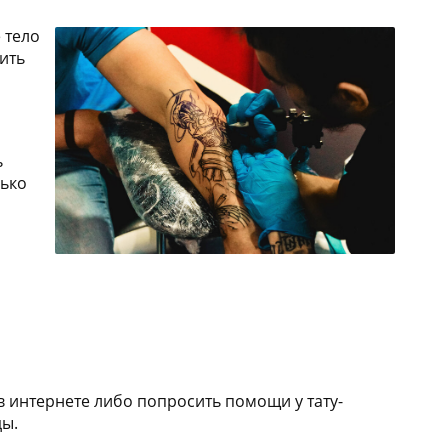
 тело
ить
ь
лько
 интернете либо попросить помощи у тату-
ды.