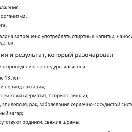
ражения.
 организма.
га.
лона запрещено употреблять спиртные напитки, нанос
дства.
ия и результат, который разочаровал
 к проведению процедуры являются:
е 18 лет;
и период лактации;
ней кожи (дерматит, псориаз, лишай);
 эпилепсия, рак, заболевания сердечно-сосудистой сист
ый загар;
исутствуют родинки, свежие шрамы.