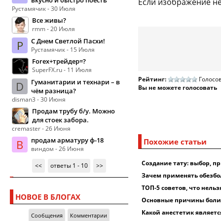
вкусно и быстро поесть
Если изображение не
Рустамячик - 30 Июля
Все живы?
rmm - 20 Июля
С Днем Светлой Пасхи!
Р
Рустамячик - 15 Июля
Forex+трейдер=?
SuperFX.ru - 11 Июля
Рейтинг:
Голосов
Гуманитарии и технари – в
D
Вы не можете голосовать
чём разница?
disman3 - 30 Июня
Продам трубу б/у. Можно
для стоек забора.
cremaster - 26 Июня
продам арматуру ф-18
Похожие статьи
В
виндом - 26 Июня
Создание тату: выбор, 
<<
ответы 1 - 10
>>
Зачем применять обезбо
ТОП-5 советов, что нельз
НОВОЕ В БЛОГАХ
Основные причины боли
Какой анестетик являет
Сообщения
Комментарии