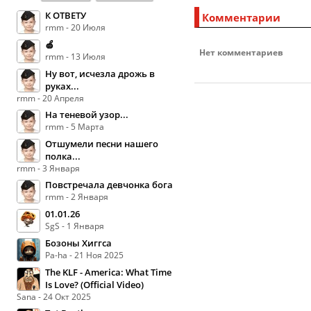
К ОТВЕТУ
Комментарии
rmm - 20 Июля
🍏
Нет комментариев
rmm - 13 Июля
Ну вот, исчезла дрожь в
руках...
rmm - 20 Апреля
На теневой узор...
rmm - 5 Марта
Отшумели песни нашего
полка...
rmm - 3 Января
Повстречала девчонка бога
rmm - 2 Января
01.01.26
SgS - 1 Января
Бозоны Хиггса
Pa-ha - 21 Ноя 2025
The KLF - America: What Time
Is Love? (Official Video)
Sana - 24 Окт 2025