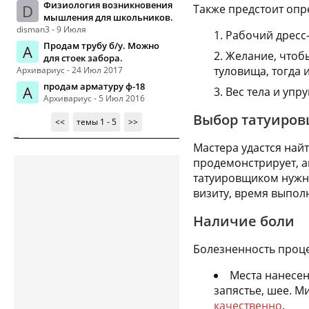
Физиология возникновения
D
Также предстоит опр
мышления для школьников.
disman3 - 9 Июля
Рабочий дресс-
Продам трубу б/у. Можно
А
Желание, чтобы
для стоек забора.
туловища, тогда
Архивариус - 24 Июл 2017
продам арматуру ф-18
А
Вес тела и упр
Архивариус - 5 Июл 2016
Выбор татуиро
<<
темы 1 - 5
>>
Мастера удастся най
продемонстрирует, ак
татуировщиком нужно
визиту, время выпол
Наличие боли
Болезненность проце
Места нанесен
запястье, шее. М
качественно
.