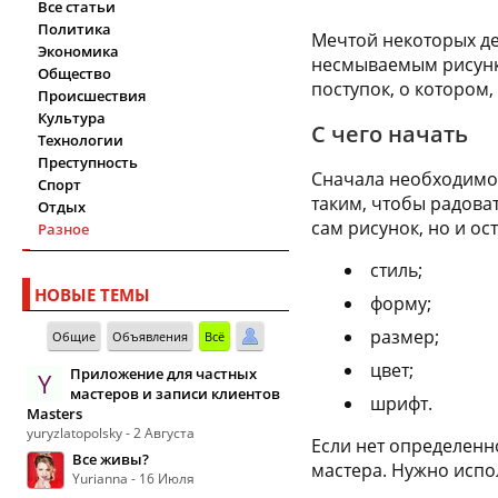
Все статьи
Политика
Мечтой некоторых дев
Экономика
несмываемым рисунко
Общество
поступок, о котором
Происшествия
Культура
С чего начать
Технологии
Преступность
Сначала необходимо 
Спорт
таким, чтобы радоват
Отдых
сам рисунок, но и ос
Разное
стиль;
НОВЫЕ ТЕМЫ
форму;
размер;
Общие
Объявления
Всё
цвет;
Приложение для частных
Y
мастеров и записи клиентов
шрифт.
Masters
yuryzlatopolsky - 2 Августа
Если нет определенн
Все живы?
мастера. Нужно испо
Yurianna - 16 Июля