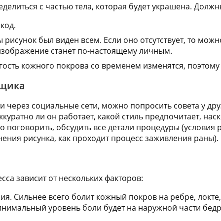
еделиться с частью тела, которая будет украшена. Дол
код.
 рисунок был виден всем. Если оно отсутствует, то мож
 изображение станет по-настоящему личным.
угость кожного покрова со временем изменятся, поэтому 
вщика
ти через социальные сети, можно попросить совета у др
куратно ли он работает, какой стиль предпочитает, наск
 поговорить, обсудить все детали процедуры (условия р
нения рисунка, как проходит процесс заживления раны).
сса зависит от нескольких факторов:
ия. Сильнее всего болит кожный покров на ребре, локте,
инимальный уровень боли будет на наружной части бедр