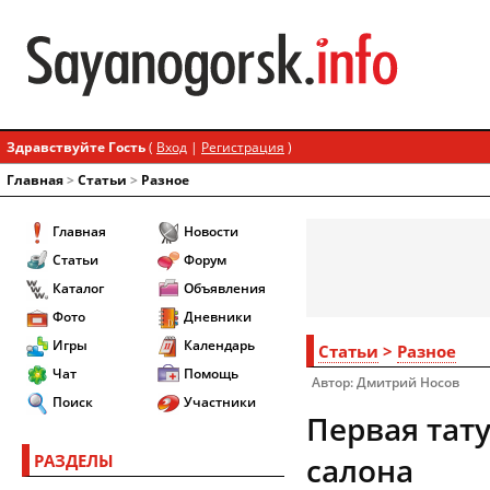
Здравствуйте Гость
(
Вход
|
Регистрация
)
Главная
>
Статьи
>
Разное
Главная
Новости
Статьи
Форум
Каталог
Объявления
Фото
Дневники
Игры
Календарь
Статьи
>
Разное
Чат
Помощь
Автор: Дмитрий Носов
Поиск
Участники
Первая тат
РАЗДЕЛЫ
салона