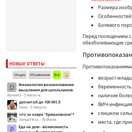
Размера изоб
Особенностей
Болевого поро
Перед посещением са
обезболивающие сре
Противопоказан
НОВЫЕ ОТВЕТЫ
Противопоказаниями
Общие
Объявления
Всё
возраст младш
Физиология возникновения
D
беременность 
мышления для школьников.
наличие болез
disman3 - 5 Августа
досчитай до 100 001,5
ВИЧ-инфекция,
Sana - 5 Августа
слишком сильн
что за озеро "Ермаковское"?
Sanya19rus - 30 Июля
места, где пр
Еда на дом - возможность
Р