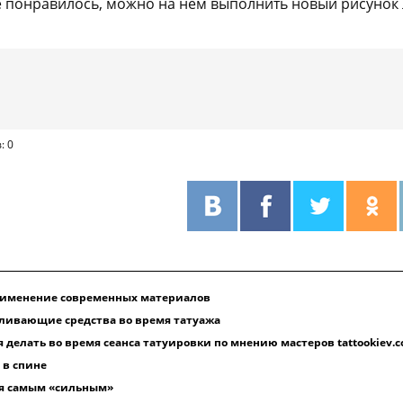
 понравилось, можно на нем выполнить новый рисунок 
: 0
применение современных материалов
ливающие средства во время татуажа
я делать во время сеанса татуировки по мнению мастеров tattookiev.
 в спине
ся самым «сильным»