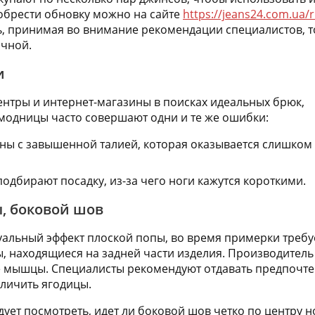
обрести обновку можно на сайте
https://jeans24.com.ua/r
ь, принимая во внимание рекомендации специалистов, т
ачной.
и
нтры и интернет-магазины в поисках идеальных брюк,
модницы часто совершают одни и те же ошибки:
ны с завышенной талией, которая оказывается слишком
одбирают посадку, из-за чего ноги кажутся короткими.
, боковой шов
уальный эффект плоской попы, во время примерки требу
ы, находящиеся на задней части изделия. Производитель
е мышцы. Специалисты рекомендуют отдавать предпочте
личить ягодицы.
ует посмотреть, идет ли боковой шов четко по центру н