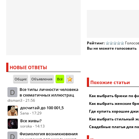
Рейтинг:
Голосов
Вы не можете голосовать
НОВЫЕ ОТВЕТЫ
Общие
Объявления
Всё
Похожие статьи
Все типы личности человека
D
в схематичных иллюстрац
Как выбрать брюки по ф
disman3 - 21:56
Как выбрать женские бр
досчитай до 100 001,5
Где купить хорошие дж
Sana - 17:29
Как выбрать стильный ж
Все живы?
soroka - 14:13
Свадебные платья для по
Физиология возникновения
D