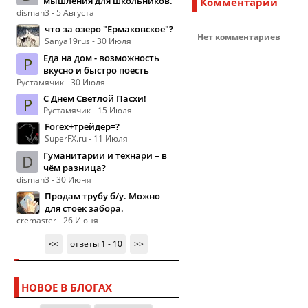
мышления для школьников.
Комментарии
disman3 - 5 Августа
что за озеро "Ермаковское"?
Нет комментариев
Sanya19rus - 30 Июля
Еда на дом - возможность
Р
вкусно и быстро поесть
Рустамячик - 30 Июля
С Днем Светлой Пасхи!
Р
Рустамячик - 15 Июля
Forex+трейдер=?
SuperFX.ru - 11 Июля
Гуманитарии и технари – в
D
чём разница?
disman3 - 30 Июня
Продам трубу б/у. Можно
для стоек забора.
cremaster - 26 Июня
<<
ответы 1 - 10
>>
НОВОЕ В БЛОГАХ