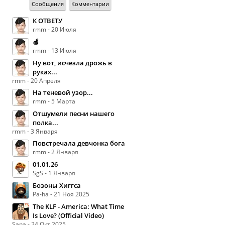
Сообщения
Комментарии
К ОТВЕТУ
rmm - 20 Июля
🍏
rmm - 13 Июля
Ну вот, исчезла дрожь в
руках...
rmm - 20 Апреля
На теневой узор...
rmm - 5 Марта
Отшумели песни нашего
полка...
rmm - 3 Января
Повстречала девчонка бога
rmm - 2 Января
01.01.26
SgS - 1 Января
Бозоны Хиггса
Pa-ha - 21 Ноя 2025
The KLF - America: What Time
Is Love? (Official Video)
Sana - 24 Окт 2025