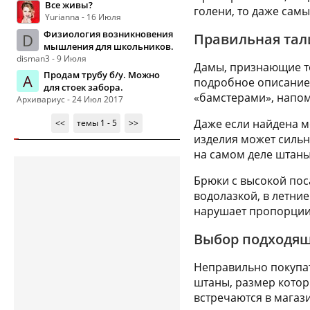
Все живы?
голени, то даже сам
Yurianna - 16 Июля
Физиология возникновения
D
Правильная тал
мышления для школьников.
disman3 - 9 Июля
Дамы, признающие т
Продам трубу б/у. Можно
А
подробное описание 
для стоек забора.
«бамстерами», напо
Архивариус - 24 Июл 2017
Даже если найдена м
<<
темы 1 - 5
>>
изделия может сильно
на самом деле штаны 
Брюки с высокой пос
водолазкой, в летни
нарушает пропорции 
Выбор подходящ
Неправильно покупат
штаны, размер кото
встречаются в магаз