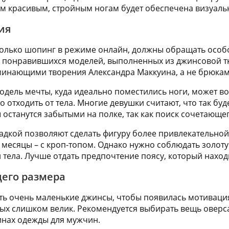
ым красивым, стройным ногам будет обеспечена визуаль
ия
олько шопинг в режиме онлайн, должны обращать особо
понравившихся моделей, выполненных из джинсовой тка
минающими творения Александра Маккуина, а не брюка
одель мечты, куда идеально поместились ноги, может во
 отходить от тела. Многие девушки считают, что так буд
останутся забытыми на полке, так как поиск сочетающег
адкой позволяют сделать фигуру более привлекательной.
е месяцы – с кроп-топом. Однако нужно соблюдать золот
тела. Лучше отдать предпочтение поясу, который наход
его размера
ь очень маленькие джинсы, чтобы появилась мотиваци
рых слишком велик. Рекомендуется выбирать вещь овер
инах одежды для мужчин.