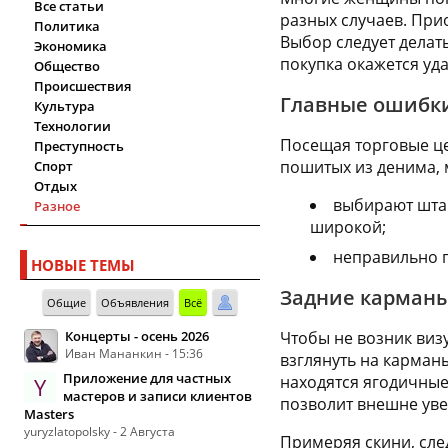
Все статьи
разных случаев. При
Политика
Выбор следует делат
Экономика
покупка окажется уд
Общество
Происшествия
Главные ошибк
Культура
Технологии
Посещая торговые це
Преступность
пошитых из денима, 
Спорт
Отдых
выбирают шта
Разное
широкой;
неправильно п
НОВЫЕ ТЕМЫ
Задние карманы
Общие
Объявления
Всё
Концерты - осень 2026
Чтобы не возник виз
Иван Мананкин - 15:36
взглянуть на карман
Приложение для частных
находятся ягодичны
Y
мастеров и записи клиентов
позволит внешне уве
Masters
yuryzlatopolsky - 2 Августа
Примеряя скини, след