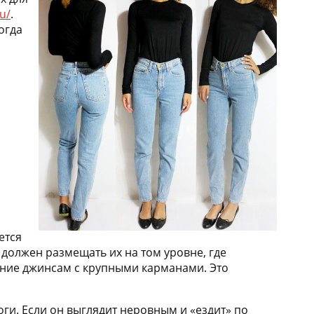
u/
.
огда
ется
 должен размещать их на том уровне, где
ние джинсам с крупными карманами. Это
оги. Если он выглядит неровным и «ездит» по