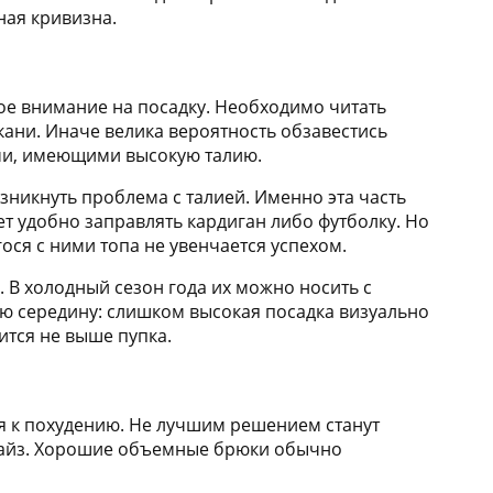
ная кривизна.
е внимание на посадку. Необходимо читать
ни. Иначе велика вероятность обзавестись
ми, имеющими высокую талию.
зникнуть проблема с талией. Именно эта часть
ет удобно заправлять кардиган либо футболку. Но
ося с ними топа не увенчается успехом.
 В холодный сезон года их можно носить с
ую середину: слишком высокая посадка визуально
ится не выше пупка.
я к похудению. Не лучшим решением станут
сайз. Хорошие объемные брюки обычно