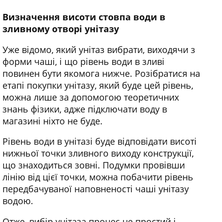
Визначення висоти стовпа води в
зливному отворі унітазу
Уже відомо, який унітаз вибрати, виходячи з
форми чаші, і що рівень води в зливі
повинен бути якомога нижче. Розібратися на
етапі покупки унітазу, який буде цей рівень,
можна лише за допомогою теоретичних
знань фізики, адже підключати воду в
магазині ніхто не буде.
Рівень води в унітазі буде відповідати висоті
нижньої точки зливного виходу конструкції,
що знаходиться зовні. Подумки провівши
лінію від цієї точки, можна побачити рівень
передбачуваної наповненості чаші унітазу
водою.
Отже, вибір унітаза процес не простий і