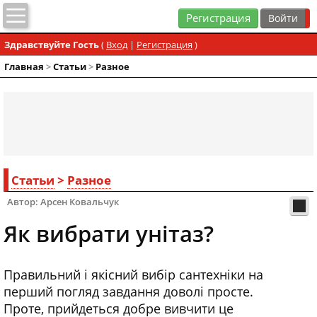
Регистрация
Здравствуйте Гость
(
Вход
|
Регистрация
)
Главная
>
Статьи
>
Разное
Статьи
>
Разное
Автор: Арсен Ковальчук
Як вибрати унітаз?
Правильний і якісний вибір сантехніки на
перший погляд завдання доволі просте.
Проте, прийдеться добре вивчити це