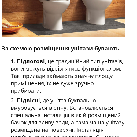
За схемою розміщення унітази бувають:
Підлогові
, це традиційний тип унітазів,
вони можуть відрізнятись функціоналом.
Такі прилади займають значну площу
приміщення, їх не дуже зручно
прибирати.
Підвісні
, де унітаз буквально
вмуровується в стіну. Встановлюється
спеціальна інсталяція в якій розміщений
бачок для зливу води, а сама чаша унітазу
розміщена на поверхні. Інсталяція
надійно кріпиться до конструкції, і може