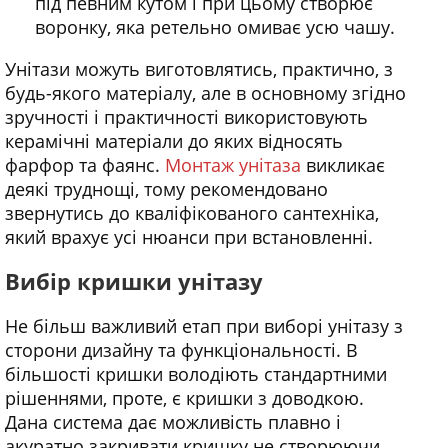
під певним кутом і при цьому створює
воронку, яка ретельно омиває усю чашу.
Унітази можуть виготовлятись, практично, з
будь-якого матеріалу, але в основному згідно
зручності і практичності використовують
керамічні матеріали до яких відносять
фарфор та фаянс.
Монтаж унітаза
викликає
деякі труднощі, тому рекомендовано
звернутись до кваліфікованого сантехніка,
який врахує усі нюанси при встановленні.
Вибір кришки унітазу
Не більш важливий етап при виборі унітазу з
сторони дизайну та функціональності. В
більшості кришки володіють стандартними
рішеннями, проте, є кришки з доводкою.
Дана система дає можливість плавно і
акуратно закривати кришку не створюючи