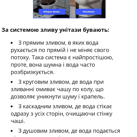
За системою зливу унітази бувають:
З прямим зливом, в яких вода
рухається по прямій і не міняє свого
потоку. Така система є найпростішою,
проте, вона шумна і вода часто
розбризкується.
З круговим зливом, де вода при
зливанні омиває чашу по колу, що
дозволяє уникнути шуму і крапель.
З каскадним зливом, де вода стікає
одразу з усіх сторін, очищаючи стінку
чаші.
З душовим зливом, де вода подається