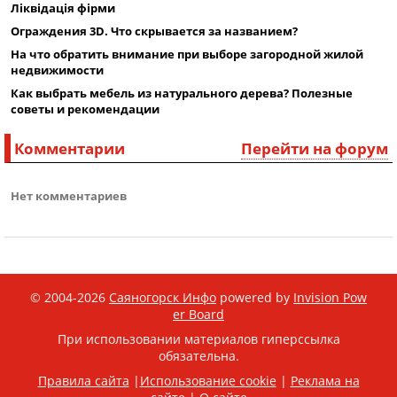
Ліквідація фірми
Ограждения 3D. Что скрывается за названием?
На что обратить внимание при выборе загородной жилой
недвижимости
Как выбрать мебель из натурального дерева? Полезные
советы и рекомендации
Комментарии
Перейти на форум
Нет комментариев
© 2004-2026
Саяногорск Инфо
powered by
Invision Pow
er Board
При использовании материалов гиперссылка
обязательна.
Правила сайта
|
Использование cookie
|
Реклама на