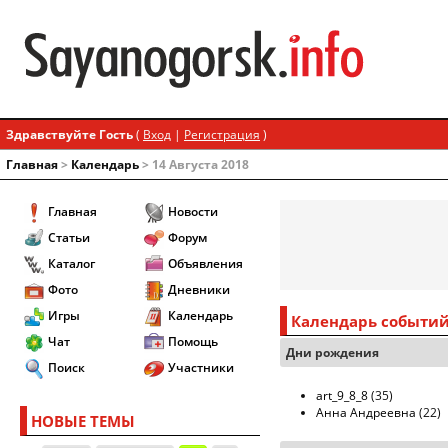
Здравствуйте Гость
(
Вход
|
Регистрация
)
Главная
>
Календарь
> 14 Августа 2018
Главная
Новости
Статьи
Форум
Каталог
Объявления
Фото
Дневники
Игры
Календарь
Календарь событи
Чат
Помощь
Дни рождения
Поиск
Участники
art_9_8_8
(35)
Анна Андреевна
(22)
НОВЫЕ ТЕМЫ