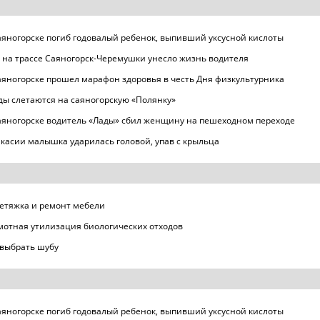
аяногорске погиб годовалый ребенок, выпивший уксусной кислоты
 на трассе Саяногорск-Черемушки унесло жизнь водителя
аяногорске прошел марафон здоровья в честь Дня физкультурника
ды слетаются на саяногорскую «Полянку»
аяногорске водитель «Лады» сбил женщину на пешеходном переходе
акасии малышка ударилась головой, упав с крыльца
етяжка и ремонт мебели
мотная утилизация биологических отходов
 выбрать шубу
аяногорске погиб годовалый ребенок, выпивший уксусной кислоты