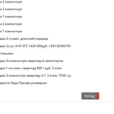
м 2 комнатную
м 2 комнатную
м 1 комнатную
м 2 комнатную
м 1 комнатную
дам 2-х комн .длинный коридор
дам 2х ул. 9-47 ХТС 1430 000руб. т.89130566759
глашаем
дам 3х комнатную квартиру в саяногорске
дам 1-но комн. квартиру 800 т.руб. 2 этаж
дам 3 комнатную квартиру 3-1, 5 этаж, 1550 т.р.
даётся Лада Приора универсал
Назад