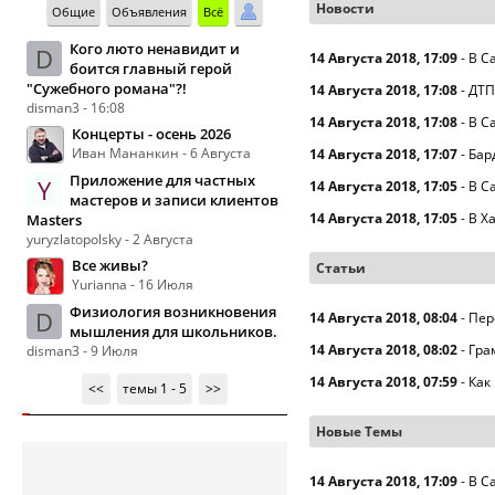
Новости
Общие
Объявления
Всё
Кого люто ненавидит и
D
14 Августа 2018, 17:09
-
В С
боится главный герой
"Сужебного романа"?!
14 Августа 2018, 17:08
-
ДТП
disman3 - 16:08
14 Августа 2018, 17:08
-
В С
Концерты - осень 2026
Иван Мананкин - 6 Августа
14 Августа 2018, 17:07
-
Бар
Приложение для частных
Y
14 Августа 2018, 17:05
-
В С
мастеров и записи клиентов
14 Августа 2018, 17:05
-
В Х
Masters
yuryzlatopolsky - 2 Августа
Все живы?
Статьи
Yurianna - 16 Июля
Физиология возникновения
D
14 Августа 2018, 08:04
-
Пер
мышления для школьников.
14 Августа 2018, 08:02
-
Гра
disman3 - 9 Июля
14 Августа 2018, 07:59
-
Как
<<
темы 1 - 5
>>
Новые Темы
14 Августа 2018, 17:09
-
В С