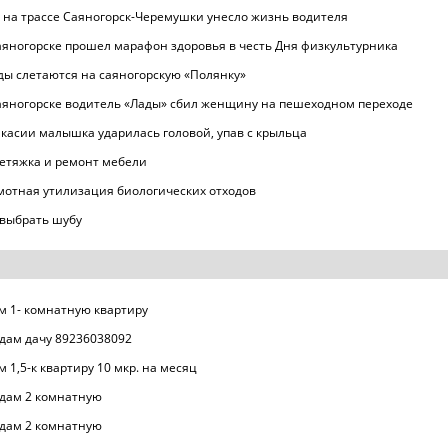
 на трассе Саяногорск-Черемушки унесло жизнь водителя
аяногорске прошел марафон здоровья в честь Дня физкультурника
ды слетаются на саяногорскую «Полянку»
аяногорске водитель «Лады» сбил женщину на пешеходном переходе
акасии малышка ударилась головой, упав с крыльца
етяжка и ремонт мебели
мотная утилизация биологических отходов
 выбрать шубу
м 1- комнатную квартиру
дам дачу 89236038092
м 1,5-к квартиру 10 мкр. на месяц
дам 2 комнатную
дам 2 комнатную