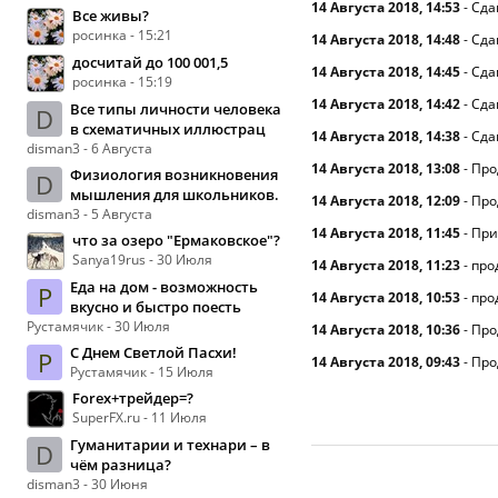
14 Августа 2018, 14:53
-
Сда
Все живы?
росинка - 15:21
14 Августа 2018, 14:48
-
Сда
досчитай до 100 001,5
14 Августа 2018, 14:45
-
Сда
росинка - 15:19
14 Августа 2018, 14:42
-
Сда
Все типы личности человека
D
в схематичных иллюстрац
14 Августа 2018, 14:38
-
Сда
disman3 - 6 Августа
14 Августа 2018, 13:08
-
Про
Физиология возникновения
D
мышления для школьников.
14 Августа 2018, 12:09
-
Про
disman3 - 5 Августа
14 Августа 2018, 11:45
-
При
что за озеро "Ермаковское"?
Sanya19rus - 30 Июля
14 Августа 2018, 11:23
-
про
Еда на дом - возможность
Р
14 Августа 2018, 10:53
-
про
вкусно и быстро поесть
Рустамячик - 30 Июля
14 Августа 2018, 10:36
-
Про
С Днем Светлой Пасхи!
Р
14 Августа 2018, 09:43
-
Про
Рустамячик - 15 Июля
Forex+трейдер=?
SuperFX.ru - 11 Июля
Гуманитарии и технари – в
D
чём разница?
disman3 - 30 Июня