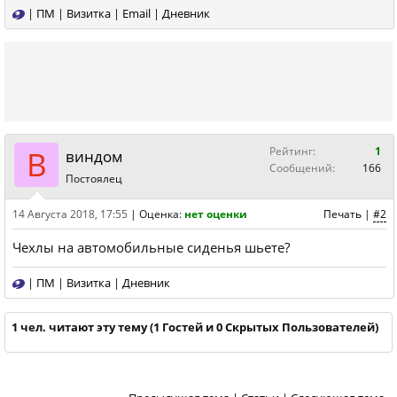
|
ПМ
|
Визитка
|
Email
|
Дневник
В
Рейтинг:
1
виндом
Сообщений:
166
Постоялец
14 Августа 2018, 17:55
|
Оценка:
нет оценки
Печать
|
#2
Чехлы на автомобильные сиденья шьете?
|
ПМ
|
Визитка
|
Дневник
1 чел. читают эту тему (1 Гостей и 0 Скрытых Пользователей)