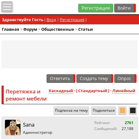
Регистрация
Здравствуйте Гость
(
Вход
|
Регистрация
)
Главная
>
Форум
>
Общественные
>
Статьи
Ответить
Создать тему
Опрос
Перетяжка и
Каскадный
· [ Стандартный ] ·
Линейный
ремонт мебели
Подписка на тему
Поделиться
Рейтинг:
2761
Sana
Сообщений:
27,188
Администратор