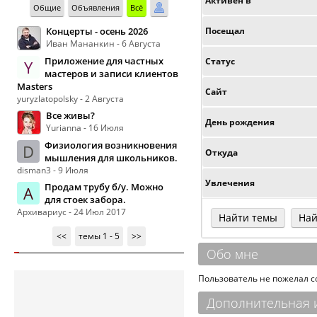
Активен в
Общие
Объявления
Всё
Концерты - осень 2026
Посещал
Иван Мананкин - 6 Августа
Приложение для частных
Статус
Y
мастеров и записи клиентов
Masters
Сайт
yuryzlatopolsky - 2 Августа
Все живы?
День рождения
Yurianna - 16 Июля
Физиология возникновения
D
Откуда
мышления для школьников.
disman3 - 9 Июля
Увлечения
Продам трубу б/у. Можно
А
для стоек забора.
Архивариус - 24 Июл 2017
Найти темы
Най
<<
темы 1 - 5
>>
Обо мне
Пользователь не пожелал 
Дополнительная