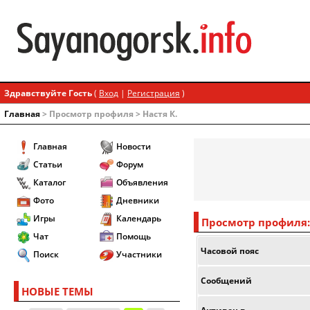
Здравствуйте Гость
(
Вход
|
Регистрация
)
Главная
> Просмотр профиля > Настя К.
Главная
Новости
Статьи
Форум
Каталог
Объявления
Фото
Дневники
Игры
Календарь
Просмотр профиля: 
Чат
Помощь
Часовой пояс
Поиск
Участники
Сообщений
НОВЫЕ ТЕМЫ