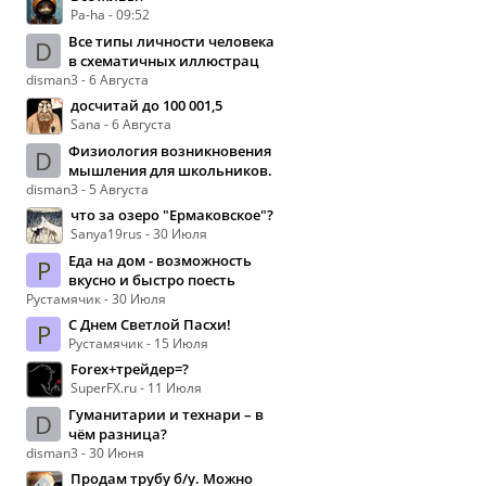
Pa-ha - 09:52
Все типы личности человека
D
в схематичных иллюстрац
disman3 - 6 Августа
досчитай до 100 001,5
Sana - 6 Августа
Физиология возникновения
D
мышления для школьников.
disman3 - 5 Августа
что за озеро "Ермаковское"?
Sanya19rus - 30 Июля
Еда на дом - возможность
Р
вкусно и быстро поесть
Рустамячик - 30 Июля
С Днем Светлой Пасхи!
Р
Рустамячик - 15 Июля
Forex+трейдер=?
SuperFX.ru - 11 Июля
Гуманитарии и технари – в
D
чём разница?
disman3 - 30 Июня
Продам трубу б/у. Можно