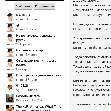
Да, было время...
Мыли мы полы в классе 
Сообщения
Комментарии
Дежурили по 2 человека.
Мы с Витькой Саутиным
К ОТВЕТУ
rmm - 20 Июля
Помню, даже школьный к
🍏
Есть, что вспомнить...
rmm - 13 Июля
Ну вот, исчезла дрожь в
Эти времена советские,
руках...
вернуть.
rmm - 20 Апреля
Многое, что было ТОГДА
На теневой узор...
rmm - 5 Марта
Тогда рабочим семьям в
Отшумели песни нашего
Тогда никакой оплаты з
полка...
Тогда в школах детей к
rmm - 3 Января
Тогда в телевизоре был 
Повстречала девчонка бога
rmm - 2 Января
Министр Васильева, коне
Её слова о трудовом во
01.01.26
Возможно, внутри себя о
SgS - 1 Января
В реальности же, дети 
Бозоны Хиггса
Pa-ha - 21 Ноя 2025
Для нашей школы это бу
The KLF - America: What Time
Is Love? (Official Video)