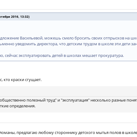
тября 2016, 13:32)
редложение Васильевой, можешь смело бросить своих отпрысков на ш
сьменно уведомить директора, что детским трудом в школе эти дети за
о, сейчас эксплуатировать детей в школах мешает прокуратура.
, кто краски сгущает.
 "общественно полезный труд" и "эксплуатация" несколько разные понят
ткие определения.
сломаны, предлагаю любому стороннику детского мытья полов в школе