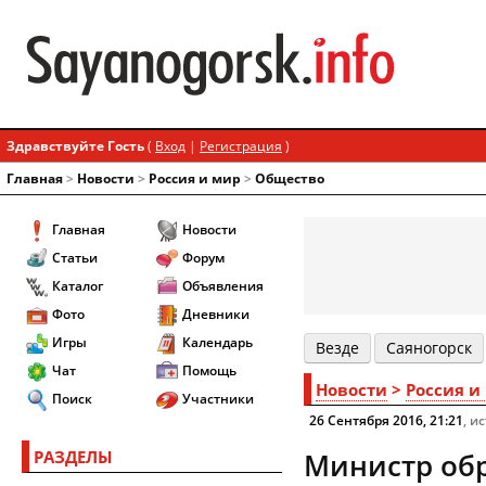
Здравствуйте Гость
(
Вход
|
Регистрация
)
Главная
>
Новости
>
Россия и мир
>
Общество
Главная
Новости
Статьи
Форум
Каталог
Объявления
Фото
Дневники
Игры
Календарь
Везде
Cаяногорск
Чат
Помощь
Новости
>
Россия и
Поиск
Участники
26 Сентября 2016, 21:21
, и
РАЗДЕЛЫ
Министр обр