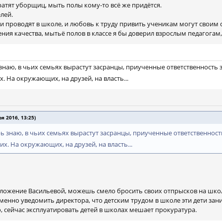
кратят уборщиц, мыть полы кому-то всё же придётся.
лей.
и проводят в школе, и любовь к труду привить ученикам могут своим
ения качества, мытьё полов в классе я бы доверил взрослым педагогам,
знаю, в чьих семьях вырастут засранцы, приученные ответственность 
. На окружающих, на друзей, на власть...
я 2016, 13:25)
ь знаю, в чьих семьях вырастут засранцы, приученные ответственност
х. На окружающих, на друзей, на власть...
едложение Васильевой, можешь смело бросить своих отпрысков на шк
ьменно уведомить директора, что детским трудом в школе эти дети зан
, сейчас эксплуатировать детей в школах мешает прокуратура.