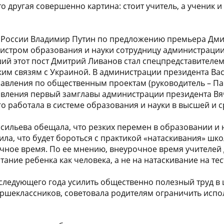
о другая совершенно картина: стоит учитель, а ученик 
нт России Владимир Путин по предложению премьера Дм
истром образования и науки сотрудницу администрации
ий этот пост Дмитрий Ливанов стал спецпредставителем
им связям с Украиной. В администрации президента Ва
авления по общественным проектам (руководитель – Па
авления первый замглавы администрации президента Вя
го работала в системе образования и науки в высшей и 
сильева обещала, что резких перемен в образовании и н
ила, что будет бороться с практикой «натаскивания» шко
чное время. По ее мнению, внеурочное время учителей
ание ребенка как человека, а не на натаскивание на тес
следующего года усилить общественно полезный труд в 
ршеклассников, советовала родителям ограничить испо