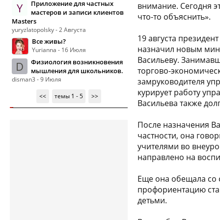
Приложение для частных
Y
внимание. Сегодня эт
мастеров и записи клиентов
что-то объяснить».
Masters
yuryzlatopolsky - 2 Августа
19 августа президе
Все живы?
назначил новым мин
Yurianna - 16 Июля
Васильеву. Занимавш
Физиология возникновения
D
торгово-экономическ
мышления для школьников.
disman3 - 9 Июля
замруководителя упр
курирует работу упр
<<
темы 1 - 5
>>
Васильева также дол
После назначения Ва
частности, она говор
учителями во внеуро
направлено на воспит
Еще она обещала со 
профориентацию ста
детьми.