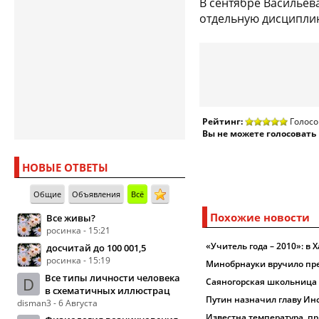
В сентябре Васильев
отдельную дисципли
Рейтинг:
Голосо
Вы не можете голосовать
НОВЫЕ ОТВЕТЫ
Общие
Объявления
Всё
Похожие новости
Все живы?
росинка - 15:21
«Учитель года – 2010»: в
досчитай до 100 001,5
росинка - 15:19
Минобрнауки вручило пр
Все типы личности человека
D
Саяногорская школьница
в схематичных иллюстрац
Путин назначил главу Ин
disman3 - 6 Августа
Известна температура, п