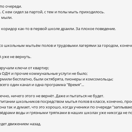
по очереди.
 С кем сидел за партой, с тем и полы мыть приходилось.
 мыли.
оридор как-то в первой школе драили. За плохое поведение.
 со школьным мытьём полов и трудовыми лагерями за городом, конечн
 уже не вернуть.
ручали ключи от квартир;
а ОДН и прочие коммунальные услуги не было;
ормили бесплатно, были октябрята, пионеры и комсомольцы;
всего один канал и одна программа "Время"...
чно, ничего этого не вернёт. Даже и пытаться не будет.
спитании школьников посредством мытья полов в классе, конечно, про
на так и думает, что это хорошо, когда ученики по очереди "заплывают
с вёдрами воды и грязными тряпками в наших школах уже никогда не по
дет движением назад.