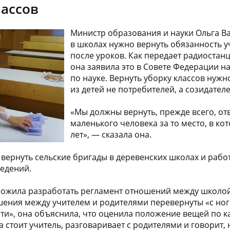
лассов
Министр образования и науки Ольга Ва
в школах нужно вернуть обязанность у
после уроков. Как передает радиостан
она заявила это в Совете Федерации н
по науке. Вернуть уборку классов нужн
из детей не потребителей, а созидателе
«Мы должны вернуть, прежде всего, от
маленького человека за то место, в ко
лет», — сказала она.
 вернуть сельские бригады в деревенских школах и рабо
ведений.
ожила разработать регламент отношений между школой
шения между учителем и родителями перевернуты «с ног 
ти», она объяснила, что оценила положение вещей по к
а стоит учитель, разговаривает с родителями и говорит, 