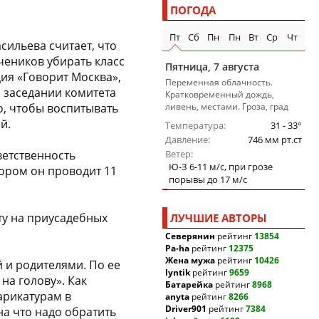
ПОГОДА
Пт
Сб
Пн
Пн
Вт
Ср
Чт
сильева считает, что
чеников убирать класс
Пятница, 7 августа
ция «Говорит Москва»,
Переменная облачность.
а заседании комитета
Кратковременный дождь,
о, чтобы воспитывать
ливень, местами. Гроза, град
й.
Температура
31 - 33°
Давление
746 мм рт.ст
ветственность
Ветер
Ю-З 6-11 м/c, при грозе
тором он проводит 11
порывы до 17 м/c
ту на приусадебных
ЛУЧШИЕ АВТОРЫ
Северянин
рейтинг
13854
Pa-ha
рейтинг
12375
Жена мужа
рейтинг
10426
 и родителями. По ее
lyntik
рейтинг
9659
на голову». Как
Батарейка
рейтинг
8968
арикатурам в
anyta
рейтинг
8266
Driver901
рейтинг
7384
на что надо обратить