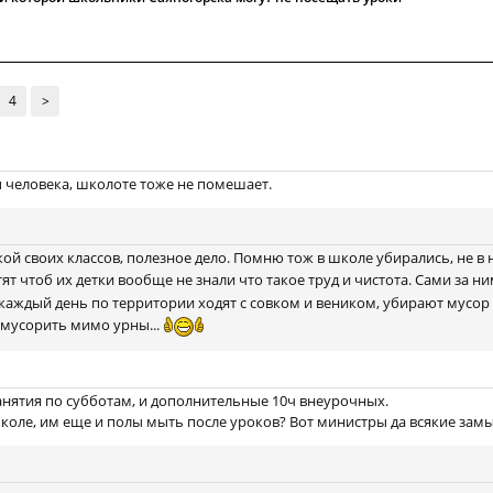
4
>
ы человека, школоте тоже не помешает.
ой своих классов, полезное дело. Помню тож в школе убирались, не в 
тят чтоб их детки вообще не знали что такое труд и чистота. Сами за ни
каждый день по территории ходят с совком и веником, убирают мусор
 мусорить мимо урны...
анятия по субботам, и дополнительные 10ч внеурочных.
 школе, им еще и полы мыть после уроков? Вот министры да всякие замы