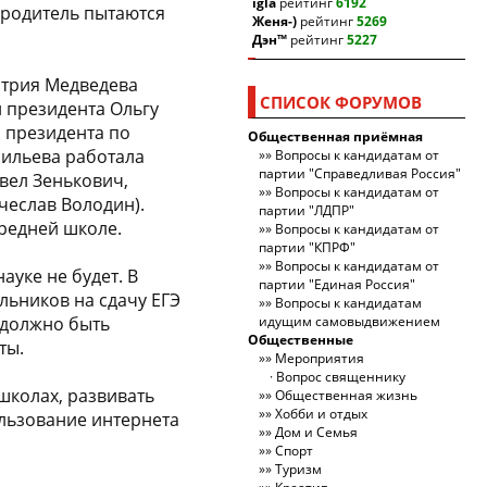
igla
рейтинг
6192
и родитель пытаются
Женя-)
рейтинг
5269
Дэн™
рейтинг
5227
итрия Медведева
СПИСОК ФОРУМОВ
 президента Ольгу
 президента по
Общественная приёмная
сильева работала
Вопросы к кандидатам от
партии "Справедливая Россия"
вел Зенькович,
Вопросы к кандидатам от
чеслав Володин).
партии "ЛДПР"
средней школе.
Вопросы к кандидатам от
партии "КПРФ"
Вопросы к кандидатам от
ауке не будет. В
партии "Единая Россия"
льников на сдачу ЕГЭ
Вопросы к кандидатам
 должно быть
идущим самовыдвижением
Общественные
ты.
Мероприятия
Вопрос священнику
школах, развивать
Общественная жизнь
Хобби и отдых
льзование интернета
Дом и Семья
Спорт
Туризм