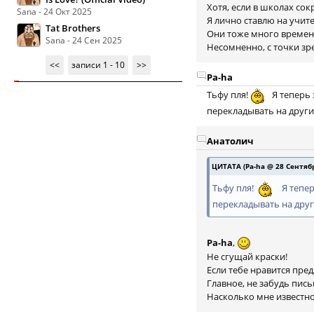
Хотя, если в школах со
Sana - 24 Окт 2025
Я лично ставлю на учите
Tat Brothers
Они тоже много времен
Sana - 24 Сен 2025
Несомненно, с точки зр
<<
записи 1 - 10
>>
Pa-ha
Тьфу пля!
Я теперь 
перекладывать на других
Анатолич
ЦИТАТА (Pa-ha @ 28 Сентябр
Тьфу пля!
Я тепер
перекладывать на други
Pa-ha
,
Не сгущай краски!
Если тебе нравится пр
Главное, не забудь пис
Насколько мне известно