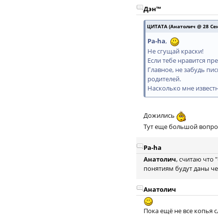
Дэн™
ЦИТАТА (Анатолич @ 28 Сен
Pa-ha
,
Не сгущай краски!
Если тебе нравится п
Главное, не забудь пи
родителей.
Насколько мне известн
Дожились
Тут еще большой вопрос
Pa-ha
Анатолич
, считаю что
понятиям будут даны че
Анатолич
Пока ещё не все копья 