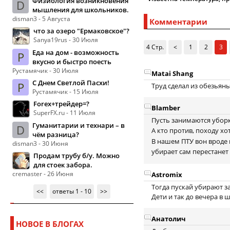
Физиология возникновения
D
мышления для школьников.
disman3 - 5 Августа
Комментарии
что за озеро "Ермаковское"?
Sanya19rus - 30 Июля
4 Стр.
<
1
2
3
Еда на дом - возможность
Р
вкусно и быстро поесть
Рустамячик - 30 Июля
Matai Shang
С Днем Светлой Пасхи!
Р
Труд сделал из обезьян
Рустамячик - 15 Июля
Forex+трейдер=?
Blamber
SuperFX.ru - 11 Июля
Пусть занимаются уборк
Гуманитарии и технари – в
D
А кто против, походу хо
чём разница?
В нашем ПТУ вон вроде 
disman3 - 30 Июня
убирает сам перестанет
Продам трубу б/у. Можно
для стоек забора.
cremaster - 26 Июня
Astromix
Тогда пускай убирают з
<<
ответы 1 - 10
>>
Дети и так до вечера в
Анатолич
НОВОЕ В БЛОГАХ