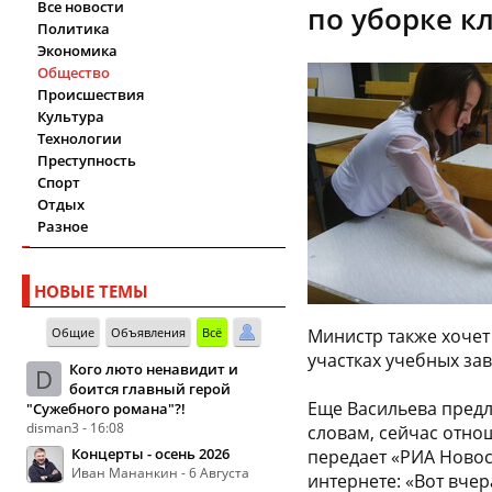
Все новости
по уборке к
Политика
Экономика
Общество
Происшествия
Культура
Технологии
Преступность
Спорт
Отдых
Разное
НОВЫЕ ТЕМЫ
Общие
Объявления
Всё
Министр также хочет
участках учебных за
Кого люто ненавидит и
D
боится главный герой
Еще Васильева предл
"Сужебного романа"?!
disman3 - 16:08
словам, сейчас отно
Концерты - осень 2026
передает «РИА Новос
Иван Мананкин - 6 Августа
интернете: «Вот вчер