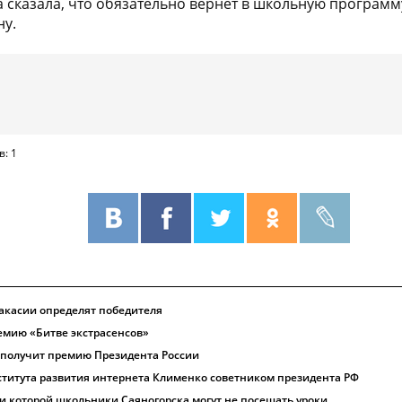
а сказала, что обязательно вернет в школьную програм
ну.
в: 1
 Хакасии определят победителя
емию «Битве экстрасенсов»
 получит премию Президента России
ститута развития интернета Клименко советником президента РФ
ри которой школьники Саяногорска могут не посещать уроки