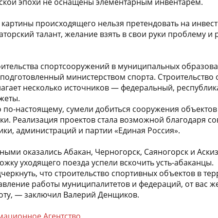
тской эпохи не оснащены элементарным инвентарем.
 картины происходящего нельзя претендовать на инвести
торский талант, желание взять в свои руки проблему и 
оительства спортсооружений в муниципальных образова
, подготовленный министерством спорта. Строительство 
лагает несколько источников — федеральный, республик
жеты.
ело по-настоящему, сумели добиться сооружения объектов
оки. Реализация проектов стала возможной благодаря с
ики, администраций и партии «Единая Россия».
ыми оказались Абакан, Черногорск, Саяногорск и Аскиз
ожку уходящего поезда успели вскочить усть-абаканцы.
дчеркнуть, что строительство спортивных объектов в те
авление работы муниципалитетов и федераций, от вас же
боту, — заключил Валерий Денщиков.
ационное Агентство