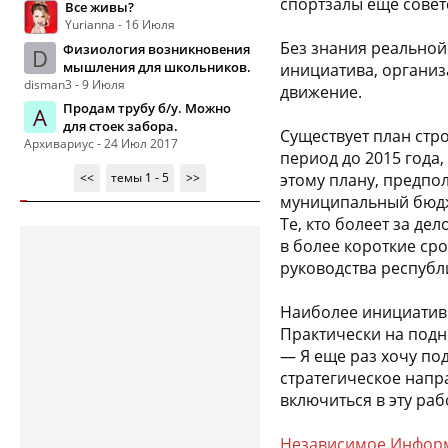
спортзалы еще сове
Все живы?
Yurianna - 16 Июля
Без знания реальной
Физиология возникновения
D
мышления для школьников.
инициатива, организа
disman3 - 9 Июля
движение.
Продам трубу б/у. Можно
А
для стоек забора.
Существует план стр
Архивариус - 24 Июл 2017
период до 2015 года
<<
темы 1 - 5
>>
этому плану, предпо
муниципальный бюд
Те, кто болеет за д
в более короткие ср
руководства республ
Наиболее инициативн
Практически на подн
— Я еще раз хочу по
стратегическое напр
включиться в эту ра
Независимое Информ