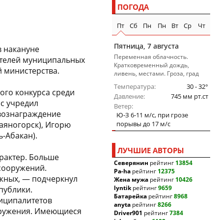
ПОГОДА
Пт
Сб
Пн
Пн
Вт
Ср
Чт
Пятница, 7 августа
в накануне
Переменная облачность.
ителей муниципальных
Кратковременный дождь,
 министерства.
ливень, местами. Гроза, град
Температура
30 - 32°
ого конкурса среди
Давление
745 мм рт.ст
рс учредил
Ветер
вознаграждение
Ю-З 6-11 м/c, при грозе
Саяногорск), Игорю
порывы до 17 м/c
ь-Абакан).
ЛУЧШИЕ АВТОРЫ
арактер. Больше
Северянин
рейтинг
13854
тсооружений.
Pa-ha
рейтинг
12375
ажных, — подчеркнул
Жена мужа
рейтинг
10426
lyntik
рейтинг
9659
публики.
Батарейка
рейтинг
8968
ниципалитетов
anyta
рейтинг
8266
оружения. Имеющиеся
Driver901
рейтинг
7384