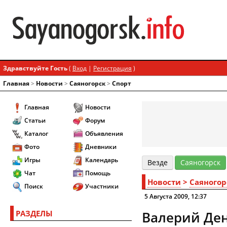
Здравствуйте Гость
(
Вход
|
Регистрация
)
Главная
>
Новости
>
Cаяногорск
>
Спорт
Главная
Новости
Статьи
Форум
Каталог
Объявления
Фото
Дневники
Игры
Календарь
Везде
Cаяногорск
Чат
Помощь
Новости
>
Cаяногор
Поиск
Участники
5 Августа 2009, 12:37
РАЗДЕЛЫ
Валерий Ден