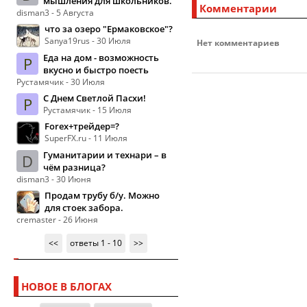
мышления для школьников.
Комментарии
disman3 - 5 Августа
что за озеро "Ермаковское"?
Sanya19rus - 30 Июля
Нет комментариев
Еда на дом - возможность
Р
вкусно и быстро поесть
Рустамячик - 30 Июля
С Днем Светлой Пасхи!
Р
Рустамячик - 15 Июля
Forex+трейдер=?
SuperFX.ru - 11 Июля
Гуманитарии и технари – в
D
чём разница?
disman3 - 30 Июня
Продам трубу б/у. Можно
для стоек забора.
cremaster - 26 Июня
<<
ответы 1 - 10
>>
НОВОЕ В БЛОГАХ