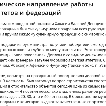
егическое направление работы
тетов и федераций
изма и молодежной политики Хакасии Валерий Денщико
праздника Дня физкультурника поздравил всех руковод
 и вручил каждому сувенирную продукцию с символикой
подарки из рук министра получили победители ежегодн
ртивных школ и клубов по месту жительства. Этот конку
фонд «Новое поколение». Диплом и солидное денежное 
 детским тренерам Татьяне Формовой (легкая атлетика, 
ячом, Абакан) и Афанасию Чучунову (тайский бокс, п. Уст
тве, несмотря на праздничный повод, носила деловой х
 В частности, был затронут вопрос строительства спор
ий в строительство объектов сегодня одна из самых в
щиков. — Я посетил несколько отдаленных районов рес
ны здесь 20, 30, а то и 40 лет назад. В большинстве му
подвалы и кочегарки выдают за качественные спортсо