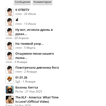
Сообщения
Комментарии
К ОТВЕТУ
rmm - 20 Июля
🍏
rmm - 13 Июля
Ну вот, исчезла дрожь в
руках...
rmm - 20 Апреля
На теневой узор...
rmm - 5 Марта
Отшумели песни нашего
полка...
rmm - 3 Января
Повстречала девчонка бога
rmm - 2 Января
01.01.26
SgS - 1 Января
Бозоны Хиггса
Pa-ha - 21 Ноя 2025
The KLF - America: What Time
Is Love? (Official Video)
Sana - 24 Окт 2025