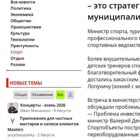
Все новости
– это страт
Политика
муниципали
Экономика
Общество
Происшествия
Министр спорта, тур
Культура
профессионального 
Технологии
спортивных ведомств
Преступность
Спорт
Отдых
Более внушительные 
Разное
детских тренеров спо
благотворительный 
достались хакасским
НОВЫЕ ТЕМЫ
Лопухину (хоккей с м
Общие
Объявления
Всё
Встреча в министерс
Концерты - осень 2026
обсуждали проблемы.
Иван Мананкин - 6 Августа
— Проблема инвестиц
Приложение для частных
Y
министр Валерий Ден
мастеров и записи клиентов
Спортобъекты построе
Masters
переоборудованные 
yuryzlatopolsky - 2 Августа