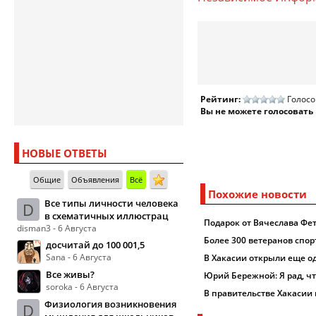
Рейтинг:
Голосо
Вы не можете голосовать
НОВЫЕ ОТВЕТЫ
Общие
Объявления
Всё
Похожие новости
Все типы личности человека
D
в схематичных иллюстрац
Подарок от Вячеслава Фет
disman3 - 6 Августа
Более 300 ветеранов спор
досчитай до 100 001,5
Sana - 6 Августа
В Хакасии открыли еще 
Все живы?
Юрий Бережной: Я рад, ч
soroka - 6 Августа
В правительстве Хакасии
Физиология возникновения
D