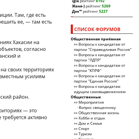
igla
рейтинг
6192
Женя-)
рейтинг
5269
Дэн™
рейтинг
5227
ции. Там, где есть
решить ее, — там есть
СПИСОК ФОРУМОВ
Общественная приёмная
ниях Хакасии на
Вопросы к кандидатам от
объектов, согласно
партии "Справедливая Россия"
Вопросы к кандидатам от
анский и
партии "ЛДПР"
Вопросы к кандидатам от
 на своих территориях
партии "КПРФ"
овместным усилиям
Вопросы к кандидатам от
партии "Единая Россия"
Вопросы к кандидатам
идущим самовыдвижением
ский район.
Общественные
Мероприятия
Вопрос священнику
рриториях — это
Общественная жизнь
 требуется активно
Хобби и отдых
Дом и Семья
Спорт
Туризм