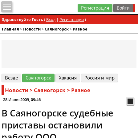
Регистрация
Здравствуйте Гость
(
Вход
|
Регистрация
)
Главная
>
Новости
>
Cаяногорск
>
Разное
Везде
Cаяногорск
Хакасия
Россия и мир
Новости
>
Cаяногорск
>
Разное
28 Июля 2009, 09:46
В Саяногорске судебные
приставы остановили
работу ООО