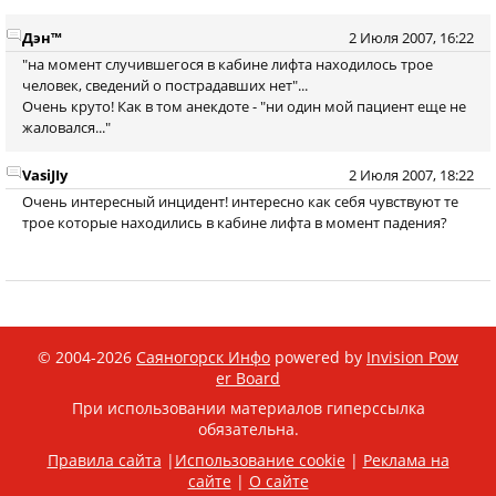
Дэн™
2 Июля 2007, 16:22
"на момент случившегося в кабине лифта находилось трое
человек, сведений о пострадавших нет"...
Очень круто! Как в том анекдоте - "ни один мой пациент еще не
жаловался..."
VasiJIy
2 Июля 2007, 18:22
Очень интересный инцидент! интересно как себя чувствуют те
трое которые находились в кабине лифта в момент падения?
© 2004-2026
Саяногорск Инфо
powered by
Invision Pow
er Board
При использовании материалов гиперссылка
обязательна.
Правила сайта
|
Использование cookie
|
Реклама на
сайте
|
О сайте