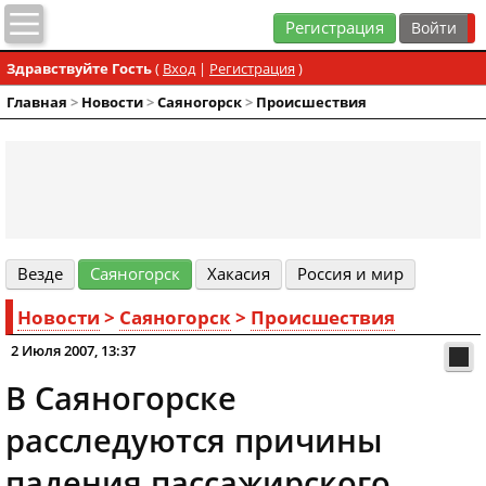
Регистрация
Здравствуйте Гость
(
Вход
|
Регистрация
)
Главная
>
Новости
>
Cаяногорск
>
Происшествия
Везде
Cаяногорск
Хакасия
Россия и мир
Новости
>
Cаяногорск
>
Происшествия
2 Июля 2007, 13:37
В Саяногорске
расследуются причины
падения пассажирского