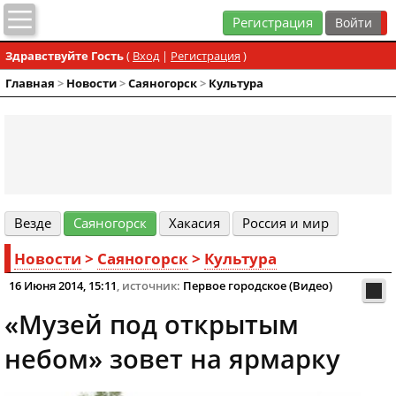
Регистрация
Здравствуйте Гость
(
Вход
|
Регистрация
)
Главная
>
Новости
>
Cаяногорск
>
Культура
Везде
Cаяногорск
Хакасия
Россия и мир
Новости
>
Cаяногорск
>
Культура
16 Июня 2014, 15:11
, источник:
Первое городское (Видео)
«Музей под открытым
небом» зовет на ярмарку