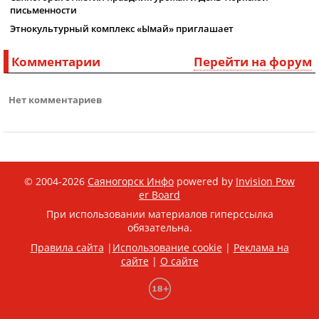
письменности
Этнокультурный комплекс «Ымай» приглашает
Комментарии
Перейти на форум
Нет комментариев
© 2004-2026
Саяногорск Инфо
powered by
Invision Pow
er Board
При использовании материалов гиперссылка
обязательна.
Правила сайта
|
Использование cookie
|
Реклама на
сайте
|
О сайте