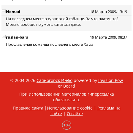
Nomad
18 Марта 2009, 13:19
На последнем месте в турнирной таблице. За что платиь то?
Можно вообще не уметь кататься даже.
ruslan-bars
19 Марта 2009, 08:37
Прославленая команда последнего места Ха ха
© 2004-2026
Саяногорск Инфо
powered by
Invision Pow
er Board
При использовании материалов гиперссылка
обязательна.
Правила сайта
|
Использование cookie
|
Реклама на
сайте
|
О сайте