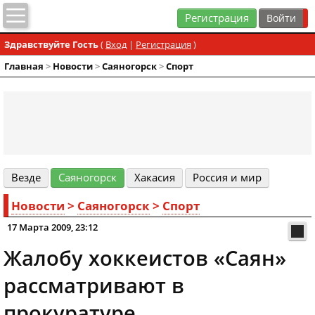
Регистрация
Здравствуйте Гость
(
Вход
|
Регистрация
)
Главная
>
Новости
>
Cаяногорск
>
Спорт
Везде
Cаяногорск
Хакасия
Россия и мир
Новости
>
Cаяногорск
>
Спорт
17 Марта 2009, 23:12
Жалобу хоккеистов «Саян»
рассматривают в
прокуратуре