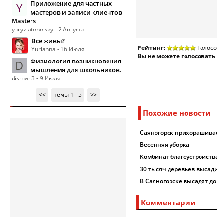
Приложение для частных
Y
мастеров и записи клиентов
Masters
yuryzlatopolsky - 2 Августа
Все живы?
Рейтинг:
Голосо
Yurianna - 16 Июля
Вы не можете голосовать
Физиология возникновения
D
мышления для школьников.
disman3 - 9 Июля
<<
темы 1 - 5
>>
Похожие новости
Саяногорск прихорашива
Весенняя уборка
Комбинат благоустройства
30 тысяч деревьев высад
В Саяногорске высадят до
Комментарии