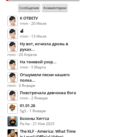
Сообщения
Комментарии
К ОТВЕТУ
rmm - 20 Июля
🍏
rmm - 13 Июля
Ну вот, исчезла дрожь в
руках...
rmm - 20 Апреля
На теневой узор...
rmm - 5 Марта
Отшумели песни нашего
полка...
rmm - 3 Января
Повстречала девчонка бога
rmm - 2 Января
01.01.26
SgS - 1 Января
Бозоны Хиггса
Pa-ha - 21 Ноя 2025
The KLF - America: What Time
Is Love? (Official Video)