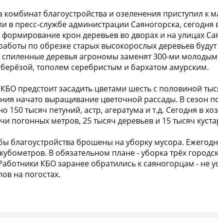
а комбинат благоустройства и озеленения приступил к 
ли в пресс-службе администрации Саяногорска, сегодня 
и формирование крон деревьев во дворах и на улицах Са
аботы по обрезке старых высокорослых деревьев будут
 спиленные деревья агрономы заменят 300-ми молодым
 берёзой, тополем серебристым и бархатом амурским.
 КБО предстоит засадить цветами шесть с половиной ты
ения начато выращивание цветочной рассады. В сезон п
о 150 тысяч петуний, астр, агератума и т.д. Сегодня в х
чи погонных метров, 25 тысяч деревьев и 15 тысяч куста
ы благоустройства брошены на уборку мусора. Ежегодно
кубометров. В обязательном плане - уборка трёх городс
Работники КБО заранее обратились к саяногорцам - не у
ов на погостах.