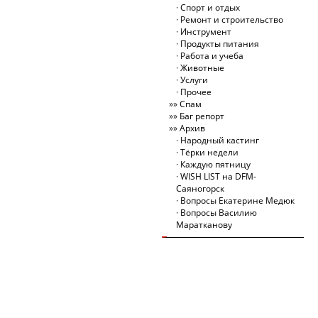
Спорт и отдых
Ремонт и строительство
Инструмент
Продукты питания
Работа и учеба
Животные
Услуги
Прочее
Спам
Баг репорт
Архив
Народный кастинг
Тёрки недели
Каждую пятницу
WISH LIST на DFM-
Саяногорск
Вопросы Екатерине Медюк
Вопросы Василию
Маратканову