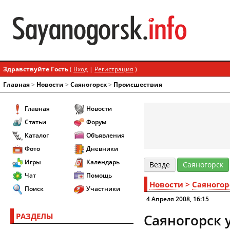
Здравствуйте Гость
(
Вход
|
Регистрация
)
Главная
>
Новости
>
Cаяногорск
>
Происшествия
Главная
Новости
Статьи
Форум
Каталог
Объявления
Фото
Дневники
Игры
Календарь
Везде
Cаяногорск
Чат
Помощь
Новости
>
Cаяногор
Поиск
Участники
4 Апреля 2008, 16:15
РАЗДЕЛЫ
Саяногорск 