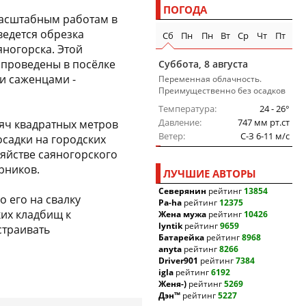
ПОГОДА
масштабным работам в
ведется обрезка
Сб
Пн
Пн
Вт
Ср
Чт
Пт
яногорска. Этой
 проведены в посёлке
Суббота, 8 августа
и саженцами -
Переменная облачность.
Преимущественно без осадков
Температура
24 - 26°
Давление
747 мм рт.ст
сяч квадратных метров
Ветер
C-З 6-11 м/c
осадки на городских
озяйстве саяногорского
рников.
ЛУЧШИЕ АВТОРЫ
Северянин
рейтинг
13854
 его на свалку
Pa-ha
рейтинг
12375
ких кладбищ к
Жена мужа
рейтинг
10426
lyntik
рейтинг
9659
страивать
Батарейка
рейтинг
8968
anyta
рейтинг
8266
Driver901
рейтинг
7384
igla
рейтинг
6192
Женя-)
рейтинг
5269
Дэн™
рейтинг
5227