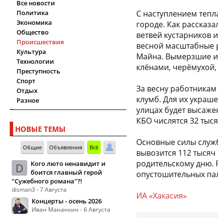
Все новости
Политика
С наступлением тепл
Экономика
городе. Как рассказа
Общество
ветвей кустарников 
Происшествия
весной масштабные р
Культура
Майна. Вымерзшие и
Технологии
клёнами, черёмухой,
Преступность
Спорт
За весну работникам
Отдых
клумб. Для их украш
Разное
улицах будет высажен
КБО числятся 32 тыся
НОВЫЕ ТЕМЫ
Основные силы служб
Общие
Объявления
Всё
вывозится 112 тысяч 
родительскому дню. 
Кого люто ненавидит и
D
боится главный герой
опустошительных пал
"Сужебного романа"?!
disman3 - 7 Августа
ИА «Хакасия»
Концерты - осень 2026
Иван Мананкин - 6 Августа