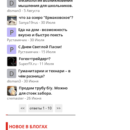
Физиология возникновения
D
мышления для школьников.
disman3 - 5 Августа
что за озеро "Ермаковское"?
Sanya19rus - 30 Июля
Еда на дом - возможность
Р
вкусно и быстро поесть
Рустамячик - 30 Июля
С Днем Светлой Пасхи!
Р
Рустамячик - 15 Июля
Forex+трейдер=?
SuperFX.ru - 11 Июля
Гуманитарии и технари – в
D
чём разница?
disman3 - 30 Июня
Продам трубу б/у. Можно
для стоек забора.
cremaster - 26 Июня
<<
ответы 1 - 10
>>
НОВОЕ В БЛОГАХ