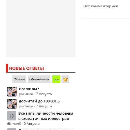
Нет комментариев
НОВЫЕ ОТВЕТЫ
Общие
Объявления
Всё
Все живы?
росинка - 7 Августа
досчитай до 100 001,5
росинка - 7 Августа
Все типы личности человека
D
в схематичных иллюстрац
disman3 - 6 Августа