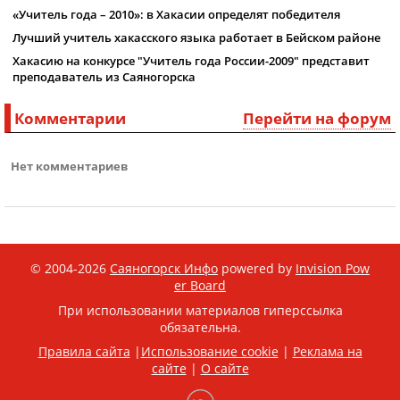
«Учитель года – 2010»: в Хакасии определят победителя
Лучший учитель хакасского языка работает в Бейском районе
Хакасию на конкурсе "Учитель года России-2009" представит
преподаватель из Саяногорска
Комментарии
Перейти на форум
Нет комментариев
© 2004-2026
Саяногорск Инфо
powered by
Invision Pow
er Board
При использовании материалов гиперссылка
обязательна.
Правила сайта
|
Использование cookie
|
Реклама на
сайте
|
О сайте