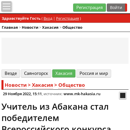
Регистрация
Здравствуйте Гость
(
Вход
|
Регистрация
)
Главная
>
Новости
>
Хакасия
>
Общество
Везде
Cаяногорск
Хакасия
Россия и мир
Новости
>
Хакасия
>
Общество
29 Ноября 2022, 15:11
, источник:
www.mk-hakasia.ru
Учитель из Абакана стал
победителем
Всероссийского конкурса