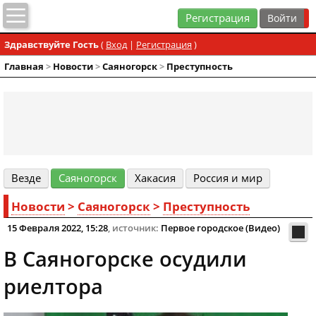
Регистрация
Здравствуйте Гость
(
Вход
|
Регистрация
)
Главная
>
Новости
>
Cаяногорск
>
Преступность
Везде
Cаяногорск
Хакасия
Россия и мир
Новости
>
Cаяногорск
>
Преступность
15 Февраля 2022, 15:28
, источник:
Первое городское (Видео)
В Саяногорске осудили
риелтора