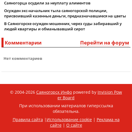
Саяногорца осудили за неуплату алиментов
Осужден экс-начальник тыла саяногорской полиции,
присвоивший казенные деньги, предназначавшиеся на цветы
В Саяногорске осужден мошенник, через суды забиравший у
людей квартиры и обманывавший сирот
Комментарии
Перейти на форум
Нет комментариев
© 2004-2026
Саяногорск Инфо
powered by
Invision Pow
er Board
При использовании материалов гиперссылка
обязательна.
Правила сайта
|
Использование cookie
|
Реклама на
сайте
|
О сайте