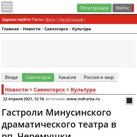
Регистрация
Здравствуйте Гость
(
Вход
|
Регистрация
)
Главная
>
Новости
>
Cаяногорск
>
Культура
Везде
Cаяногорск
Хакасия
Россия и мир
Новости
>
Cаяногорск
>
Культура
22 Апреля 2021, 12:18
, источник:
www.mdrama.ru
Гастроли Минусинского
драматического театра в
рп. Черемушки