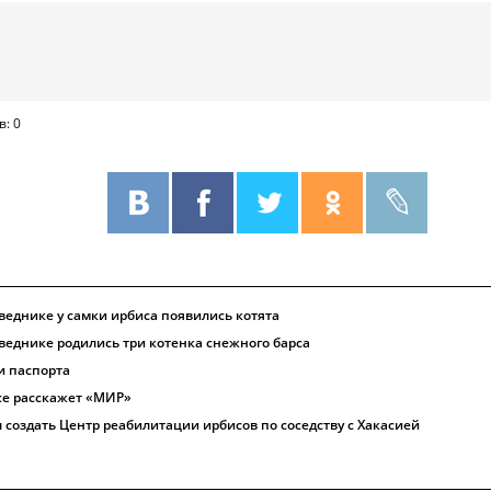
в: 0
еднике у самки ирбиса появились котята
еднике родились три котенка снежного барса
и паспорта
се расскажет «МИР»
создать Центр реабилитации ирбисов по соседству с Хакасией