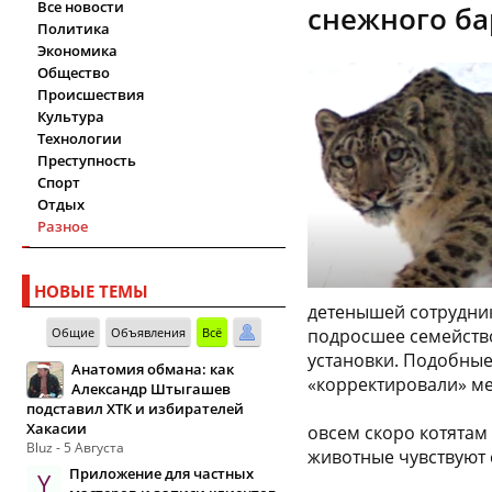
Все новости
снежного ба
Политика
Экономика
Общество
Происшествия
Культура
Технологии
Преступность
Спорт
Отдых
Разное
НОВЫЕ ТЕМЫ
детенышей сотрудник
Общие
Объявления
Всё
подросшее семейство
установки. Подобные
Анатомия обмана: как
«корректировали» м
Александр Штыгашев
подставил ХТК и избирателей
Хакасии
овсем скоро котятам 
Bluz - 5 Августа
животные чувствуют 
Приложение для частных
Y