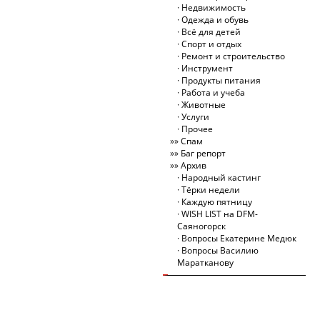
Недвижимость
Одежда и обувь
Всё для детей
Спорт и отдых
Ремонт и строительство
Инструмент
Продукты питания
Работа и учеба
Животные
Услуги
Прочее
Спам
Баг репорт
Архив
Народный кастинг
Тёрки недели
Каждую пятницу
WISH LIST на DFM-
Саяногорск
Вопросы Екатерине Медюк
Вопросы Василию
Маратканову