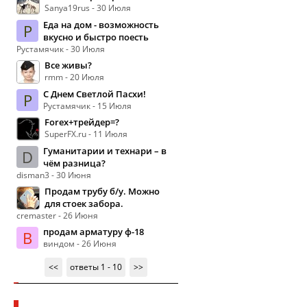
Sanya19rus - 30 Июля
Еда на дом - возможность
Р
вкусно и быстро поесть
Рустамячик - 30 Июля
Все живы?
rmm - 20 Июля
С Днем Светлой Пасхи!
Р
Рустамячик - 15 Июля
Forex+трейдер=?
SuperFX.ru - 11 Июля
Гуманитарии и технари – в
D
чём разница?
disman3 - 30 Июня
Продам трубу б/у. Можно
для стоек забора.
cremaster - 26 Июня
продам арматуру ф-18
В
виндом - 26 Июня
<<
ответы 1 - 10
>>