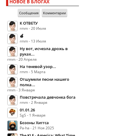
НОВОЕ В БЛОГАХ
Сообщения
Комментарии
К ОТВЕТУ
rmm - 20 Июля
🍏
rmm - 13 Июля
Ну вот, исчезла дрожь в
руках...
rmm - 20 Апреля
На теневой узор...
rmm - 5 Марта
Отшумели песни нашего
полка...
rmm - 3 Января
Повстречала девчонка бога
rmm - 2 Января
01.01.26
SgS - 1 Января
Бозоны Хиггса
Pa-ha - 21 Ноя 2025
The KLF - America: What Time