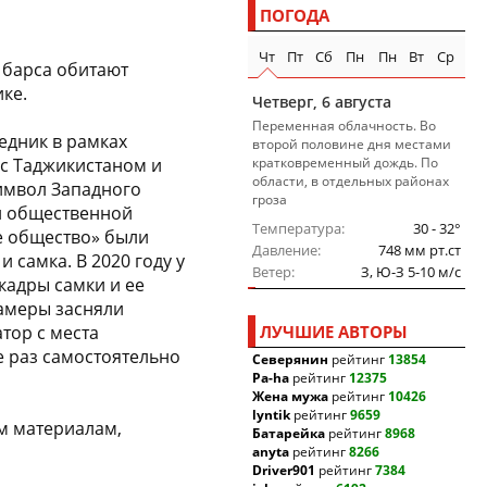
ПОГОДА
Чт
Пт
Сб
Пн
Пн
Вт
Ср
 барса обитают
ке.
Четверг, 6 августа
Переменная облачность. Во
едник в рамках
второй половине дня местами
с Таджикистаном и
кратковременный дождь. По
области, в отдельных районах
имвол Западного
гроза
й общественной
Температура
30 - 32°
е общество» были
Давление
748 мм рт.ст
 самка. В 2020 году у
Ветер
З, Ю-З 5-10 м/c
кадры самки и ее
камеры засняли
тор с места
ЛУЧШИЕ АВТОРЫ
 раз самостоятельно
Северянин
рейтинг
13854
Pa-ha
рейтинг
12375
Жена мужа
рейтинг
10426
lyntik
рейтинг
9659
ым материалам,
Батарейка
рейтинг
8968
anyta
рейтинг
8266
Driver901
рейтинг
7384