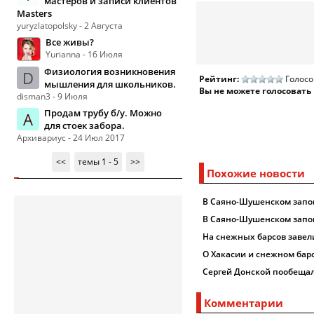
мастеров и записи клиентов
Masters
yuryzlatopolsky - 2 Августа
Все живы?
Yurianna - 16 Июля
Физиология возникновения
D
Рейтинг:
Голосо
мышления для школьников.
Вы не можете голосовать
disman3 - 9 Июля
Продам трубу б/у. Можно
А
для стоек забора.
Архивариус - 24 Июл 2017
<<
темы 1 - 5
>>
Похожие новости
В Саяно-Шушенском запов
В Саяно-Шушенском запов
На снежных барсов завел
О Хакасии и снежном бар
Сергей Донской пообещал 
Комментарии