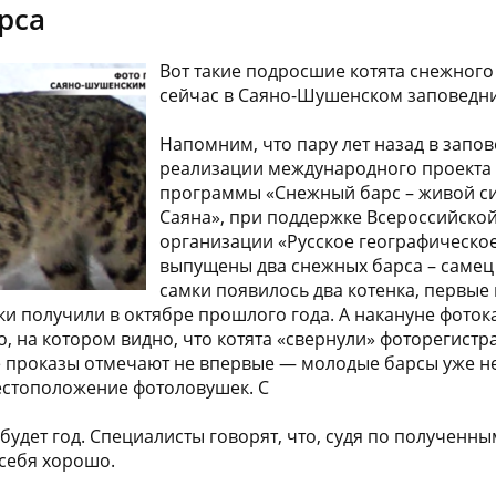
рса
Вот такие подросшие котята снежного
сейчас в Саяно-Шушенском заповедни
Напомним, что пару лет назад в запов
реализации международного проекта 
программы «Снежный барс – живой с
Саяна», при поддержке Всероссийско
организации «Русское географическо
выпущены два снежных барса – самец и
самки появилось два котенка, первые 
и получили в октябре прошлого года. А накануне фото
, на котором видно, что котята «свернули» фоторегистра
 проказы отмечают не впервые — молодые барсы уже не
естоположение фотоловушек. С
будет год. Специалисты говорят, что, судя по полученн
себя хорошо.