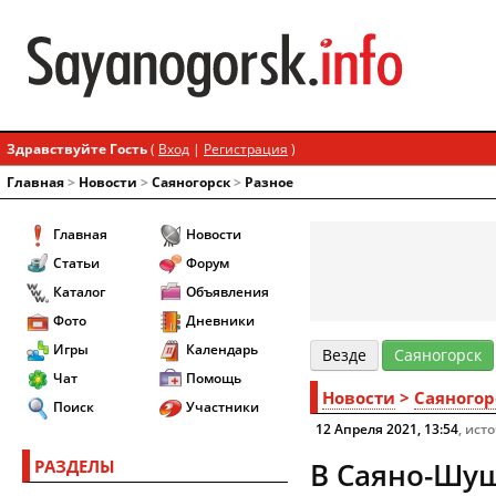
Здравствуйте Гость
(
Вход
|
Регистрация
)
Главная
>
Новости
>
Cаяногорск
>
Разное
Главная
Новости
Статьи
Форум
Каталог
Объявления
Фото
Дневники
Игры
Календарь
Везде
Cаяногорск
Чат
Помощь
Новости
>
Cаяногор
Поиск
Участники
12 Апреля 2021, 13:54
, ист
РАЗДЕЛЫ
В Саяно-Шуш