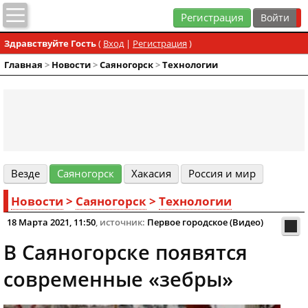
Регистрация
Здравствуйте Гость
(
Вход
|
Регистрация
)
Главная
>
Новости
>
Cаяногорск
>
Технологии
Везде
Cаяногорск
Хакасия
Россия и мир
Новости
>
Cаяногорск
>
Технологии
18 Марта 2021, 11:50
, источник:
Первое городское (Видео)
В Саяногорске появятся
современные «зебры»