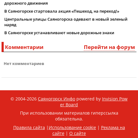
дорожного движения
В Саяногорске стартовала акция «Пешеход, на переход!»
Центральные улицы Саяногорска одевают в новый зеленый
наряд
В Саяногорске устанавливают новые дорожные знаки
Комментарии
Перейти на форум
Нет комментариев
© 2004-2026
Саяногорск Инфо
powered by
Invision Pow
er Board
При использовании материалов гиперссылка
обязательна.
Правила сайта
|
Использование cookie
|
Реклама на
сайте
|
О сайте