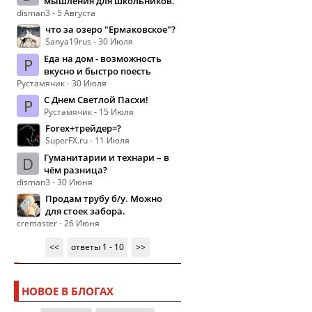
мышления для школьников.
disman3 - 5 Августа
что за озеро "Ермаковское"?
Sanya19rus - 30 Июля
Еда на дом - возможность
Р
вкусно и быстро поесть
Рустамячик - 30 Июля
С Днем Светлой Пасхи!
Р
Рустамячик - 15 Июля
Forex+трейдер=?
SuperFX.ru - 11 Июля
Гуманитарии и технари – в
D
чём разница?
disman3 - 30 Июня
Продам трубу б/у. Можно
для стоек забора.
cremaster - 26 Июня
<<
ответы 1 - 10
>>
НОВОЕ В БЛОГАХ