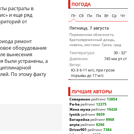
ПОГОДА
ты растраты в
ис» и еще ряд
Пт
Сб
Пн
Пн
Вт
Ср
Чт
рриторий от
Пятница, 7 августа
Переменная облачность.
Кратковременный дождь,
риода ремонт
ливень, местами. Гроза, град
новое оборудование
Температура
30 - 32°
осле вынесения
Давление
745 мм рт.ст
 были устранены, а
Ветер
сциплинарной
Ю-З 6-11 м/c, при грозе
лей. По этому факту
порывы до 17 м/c
ЛУЧШИЕ АВТОРЫ
Северянин
рейтинг
13854
Pa-ha
рейтинг
12375
Жена мужа
рейтинг
10426
lyntik
рейтинг
9659
Батарейка
рейтинг
8968
anyta
рейтинг
8266
Driver901
рейтинг
7384