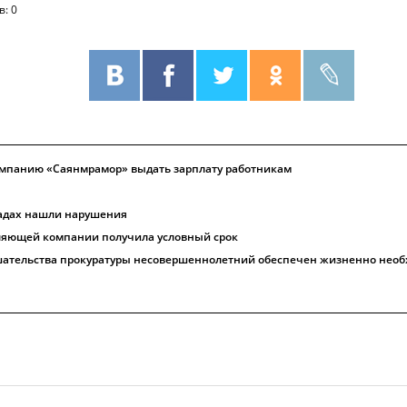
в: 0
омпанию «Саянмрамор» выдать зарплату работникам
садах нашли нарушения
ляющей компании получила условный срок
ешательства прокуратуры несовершеннолетний обеспечен жизненно нео