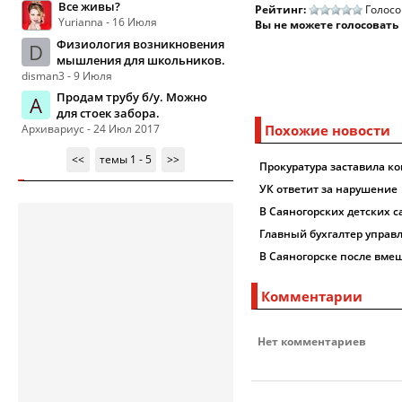
Все живы?
Рейтинг:
Голосо
Yurianna - 16 Июля
Вы не можете голосовать
Физиология возникновения
D
мышления для школьников.
disman3 - 9 Июля
Продам трубу б/у. Можно
А
для стоек забора.
Архивариус - 24 Июл 2017
Похожие новости
<<
темы 1 - 5
>>
Прокуратура заставила к
УК ответит за нарушение
В Саяногорских детских 
Главный бухгалтер управ
В Саяногорске после вм
Комментарии
Нет комментариев