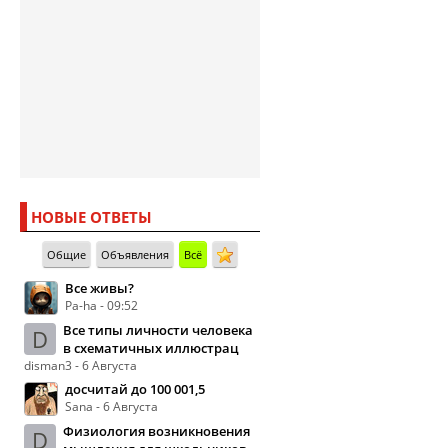
НОВЫЕ ОТВЕТЫ
Общие
Объявления
Всё
Все живы?
Pa-ha - 09:52
Все типы личности человека
D
в схематичных иллюстрац
disman3 - 6 Августа
досчитай до 100 001,5
Sana - 6 Августа
Физиология возникновения
D