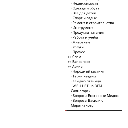
Недвижимость
Одежда и обувь
Всё для детей
Спорт и отдых
Ремонт и строительство
Инструмент
Продукты питания
Работа и учеба
Животные
Услуги
Прочее
Спам
Баг репорт
Архив
Народный кастинг
Тёрки недели
Каждую пятницу
WISH LIST на DFM-
Саяногорск
Вопросы Екатерине Медюк
Вопросы Василию
Маратканову