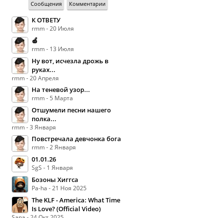
Сообщения
Комментарии
К ОТВЕТУ
rmm - 20 Июля
🍏
rmm - 13 Июля
Ну вот, исчезла дрожь в
руках...
rmm - 20 Апреля
На теневой узор...
rmm - 5 Марта
Отшумели песни нашего
полка...
rmm - 3 Января
Повстречала девчонка бога
rmm - 2 Января
01.01.26
SgS - 1 Января
Бозоны Хиггса
Pa-ha - 21 Ноя 2025
The KLF - America: What Time
Is Love? (Official Video)
Sana - 24 Окт 2025