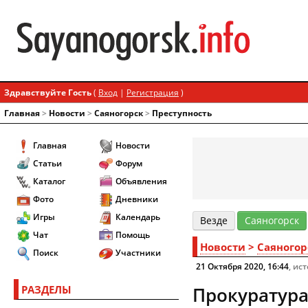
Здравствуйте Гость
(
Вход
|
Регистрация
)
Главная
>
Новости
>
Cаяногорск
>
Преступность
Главная
Новости
Статьи
Форум
Каталог
Объявления
Фото
Дневники
Игры
Календарь
Везде
Cаяногорск
Чат
Помощь
Новости
>
Cаяногор
Поиск
Участники
21 Октября 2020, 16:44
, ис
РАЗДЕЛЫ
Прокуратура