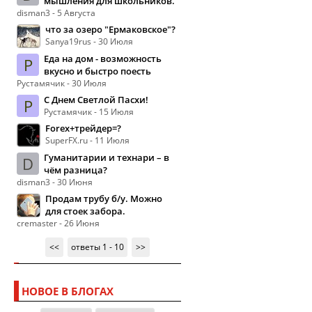
мышления для школьников.
disman3 - 5 Августа
что за озеро "Ермаковское"?
Sanya19rus - 30 Июля
Еда на дом - возможность
Р
вкусно и быстро поесть
Рустамячик - 30 Июля
С Днем Светлой Пасхи!
Р
Рустамячик - 15 Июля
Forex+трейдер=?
SuperFX.ru - 11 Июля
Гуманитарии и технари – в
D
чём разница?
disman3 - 30 Июня
Продам трубу б/у. Можно
для стоек забора.
cremaster - 26 Июня
<<
ответы 1 - 10
>>
НОВОЕ В БЛОГАХ