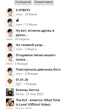
Сообщения
Комментарии
К ОТВЕТУ
rmm - 20 Июля
🍏
rmm - 13 Июля
Ну вот, исчезла дрожь в
руках...
rmm - 20 Апреля
На теневой узор...
rmm - 5 Марта
Отшумели песни нашего
полка...
rmm - 3 Января
Повстречала девчонка бога
rmm - 2 Января
01.01.26
SgS - 1 Января
Бозоны Хиггса
Pa-ha - 21 Ноя 2025
The KLF - America: What Time
Is Love? (Official Video)
Sana - 24 Окт 2025