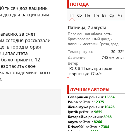
ПОГОДА
30 тысяч доз вакцины
ч доз для вакцинации
Пт
Сб
Пн
Пн
Вт
Ср
Чт
Пятница, 7 августа
акасию, за счет
Переменная облачность.
Кратковременный дождь,
ам сегодня рассказали
ливень, местами. Гроза, град
е, в город вторая
Температура
30 - 32°
иципалитета
Давление
745 мм рт.ст
е было привито 12
Ветер
безопасить свое
Ю-З 6-11 м/c, при грозе
ачала эпидемического
порывы до 17 м/c
.
ЛУЧШИЕ АВТОРЫ
Северянин
рейтинг
13854
Pa-ha
рейтинг
12375
Жена мужа
рейтинг
10426
lyntik
рейтинг
9659
Батарейка
рейтинг
8968
anyta
рейтинг
8266
Driver901
рейтинг
7384