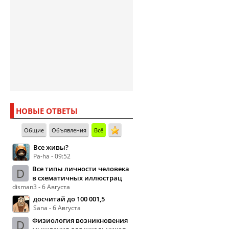
НОВЫЕ ОТВЕТЫ
Общие
Объявления
Всё
Все живы?
Pa-ha - 09:52
Все типы личности человека
D
в схематичных иллюстрац
disman3 - 6 Августа
досчитай до 100 001,5
Sana - 6 Августа
Физиология возникновения
D