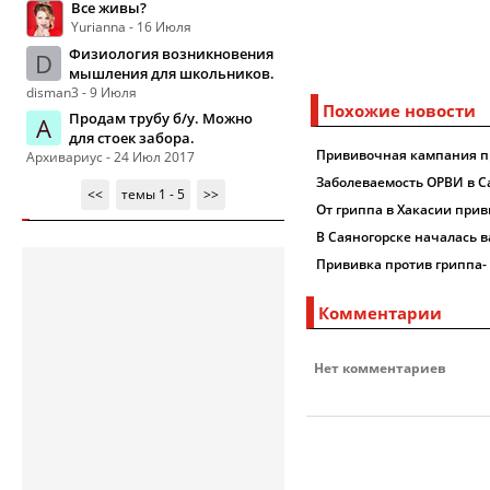
Все живы?
Yurianna - 16 Июля
Физиология возникновения
D
мышления для школьников.
disman3 - 9 Июля
Похожие новости
Продам трубу б/у. Можно
А
для стоек забора.
Прививочная кампания пр
Архивариус - 24 Июл 2017
Заболеваемость ОРВИ в С
<<
темы 1 - 5
>>
От гриппа в Хакасии прив
В Саяногорске началась 
Прививка против гриппа- 
Комментарии
Нет комментариев