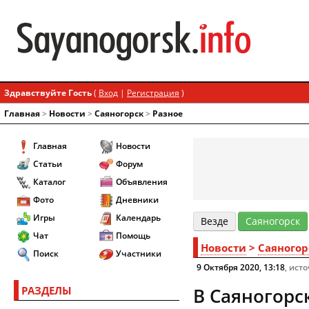
Здравствуйте Гость
(
Вход
|
Регистрация
)
Главная
>
Новости
>
Cаяногорск
>
Разное
Главная
Новости
Статьи
Форум
Каталог
Объявления
Фото
Дневники
Игры
Календарь
Везде
Cаяногорск
Чат
Помощь
Новости
>
Cаяногор
Поиск
Участники
9 Октября 2020, 13:18
, ист
РАЗДЕЛЫ
В Саяногорс