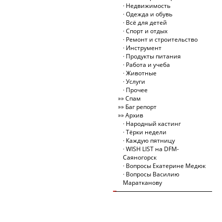
Недвижимость
Одежда и обувь
Всё для детей
Спорт и отдых
Ремонт и строительство
Инструмент
Продукты питания
Работа и учеба
Животные
Услуги
Прочее
Спам
Баг репорт
Архив
Народный кастинг
Тёрки недели
Каждую пятницу
WISH LIST на DFM-
Саяногорск
Вопросы Екатерине Медюк
Вопросы Василию
Маратканову