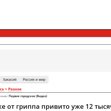
Хакасия
Россия и мир
ск
>
Разное
очник:
Первое городское (Видео)
ке от гриппа привито уже 12 тыся