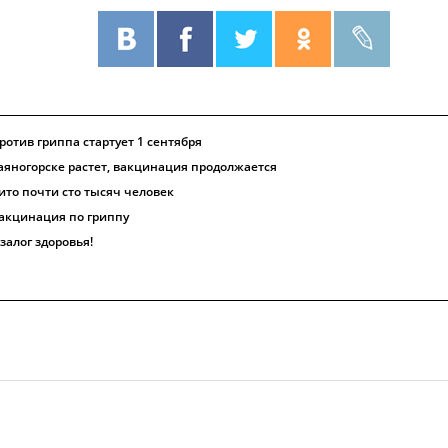
отив гриппа стартует 1 сентября
аяногорске растет, вакцинация продолжается
ито почти сто тысяч человек
вакцинация по гриппу
залог здоровья!