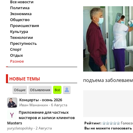
Все новости
Политика
Экономика
Общество
Происшествия
Культура
Технологии
Преступность
Спорт
Отдых
Разное
НОВЫЕ ТЕМЫ
подъема заболеваемо
Общие
Объявления
Всё
Концерты - осень 2026
Иван Мананкин - 6 Августа
Приложение для частных
Y
мастеров и записи клиентов
Masters
Рейтинг:
Голосо
yuryzlatopolsky - 2 Августа
Вы не можете голосовать