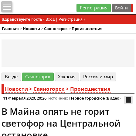
Регистрация
Здравствуйте Гость
(
Вход
|
Регистрация
)
Главная
>
Новости
>
Cаяногорск
>
Происшествия
Везде
Cаяногорск
Хакасия
Россия и мир
Новости
>
Cаяногорск
>
Происшествия
11 Февраля 2020, 20:26
, источник:
Первое городское (Видео)
В Майна опять не горит
светофор на Центральной
остановке