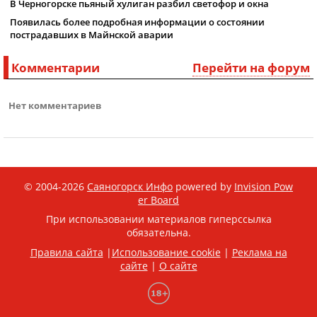
В Черногорске пьяный хулиган разбил светофор и окна
Появилась более подробная информации о состоянии
пострадавших в Майнской аварии
Комментарии
Перейти на форум
Нет комментариев
© 2004-2026
Саяногорск Инфо
powered by
Invision Pow
er Board
При использовании материалов гиперссылка
обязательна.
Правила сайта
|
Использование cookie
|
Реклама на
сайте
|
О сайте