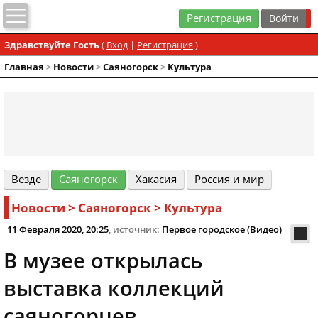
Регистрация
Здравствуйте Гость
(
Вход
|
Регистрация
)
Главная
>
Новости
>
Cаяногорск
>
Культура
Везде
Cаяногорск
Хакасия
Россия и мир
Новости
>
Cаяногорск
>
Культура
11 Февраля 2020, 20:25
, источник:
Первое городское (Видео)
В музее открылась
выставка коллекций
саяногорцев