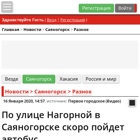
Регистрация
Здравствуйте Гость
(
Вход
|
Регистрация
)
Главная
>
Новости
>
Cаяногорск
>
Разное
Везде
Cаяногорск
Хакасия
Россия и мир
Новости
>
Cаяногорск
>
Разное
16 Января 2020, 14:57
, источник:
Первое городское (Видео)
По улице Нагорной в
Саяногорске скоро пойдет
автобус