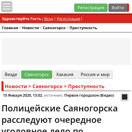
Регистрация
Здравствуйте Гость
(
Вход
|
Регистрация
)
Главная
>
Новости
>
Cаяногорск
>
Преступность
Везде
Cаяногорск
Хакасия
Россия и мир
Новости
>
Cаяногорск
>
Преступность
15 Января 2020, 13:02
, источник:
Первое городское (Видео)
Полицейские Саяногорска
расследуют очередное
уголовное дело по