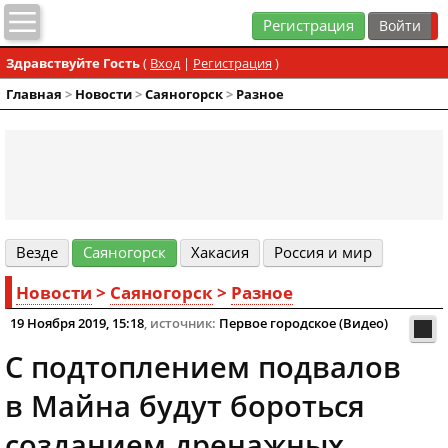
Регистрация
Здравствуйте Гость
(
Вход
|
Регистрация
)
Главная
>
Новости
>
Cаяногорск
>
Разное
Везде
Cаяногорск
Хакасия
Россия и мир
Новости
>
Cаяногорск
>
Разное
19 Ноября 2019, 15:18
, источник:
Первое городское (Видео)
С подтоплением подвалов
в Майна будут бороться
созданием дренажных