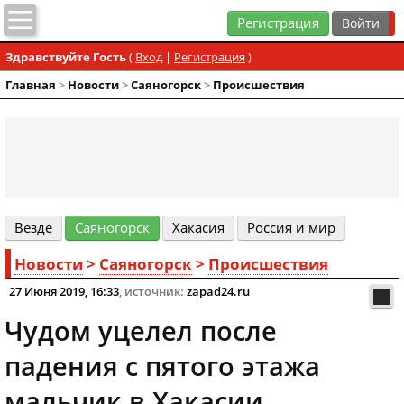
Регистрация
Здравствуйте Гость
(
Вход
|
Регистрация
)
Главная
>
Новости
>
Cаяногорск
>
Происшествия
Везде
Cаяногорск
Хакасия
Россия и мир
Новости
>
Cаяногорск
>
Происшествия
27 Июня 2019, 16:33
, источник:
zapad24.ru
Чудом уцелел после
падения с пятого этажа
мальчик в Хакасии