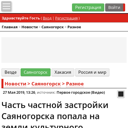
Регистрация
Здравствуйте Гость
(
Вход
|
Регистрация
)
Главная
>
Новости
>
Cаяногорск
>
Разное
Везде
Cаяногорск
Хакасия
Россия и мир
Новости
>
Cаяногорск
>
Разное
27 Мая 2019, 13:26
, источник:
Первое городское (Видео)
Часть частной застройки
Саяногорска попала на
земли культурного