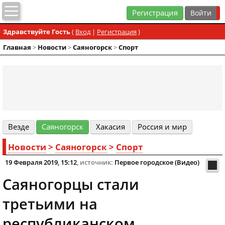
Регистрация
Здравствуйте Гость
(
Вход
|
Регистрация
)
Главная
>
Новости
>
Cаяногорск
>
Спорт
Везде
Cаяногорск
Хакасия
Россия и мир
Новости
>
Cаяногорск
>
Спорт
19 Февраля 2019, 15:12
, источник:
Первое городское (Видео)
Саяногорцы стали
третьими на
республиканском