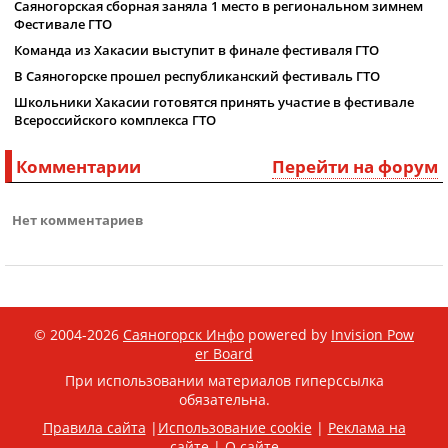
Саяногорская сборная заняла 1 место в региональном зимнем
Фестивале ГТО
Команда из Хакасии выступит в финале фестиваля ГТО
В Саяногорске прошел республиканский фестиваль ГТО
Школьники Хакасии готовятся принять участие в фестивале
Всероссийского комплекса ГТО
Комментарии
Перейти на форум
Нет комментариев
© 2004-2026
Саяногорск Инфо
powered by
Invision Pow
er Board
При использовании материалов гиперссылка
обязательна.
Правила сайта
|
Использование cookie
|
Реклама на
сайте
|
О сайте