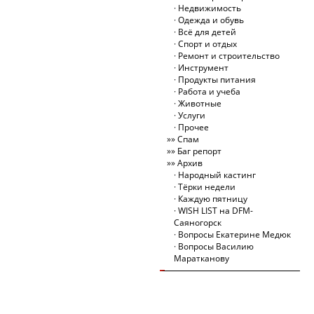
Недвижимость
Одежда и обувь
Всё для детей
Спорт и отдых
Ремонт и строительство
Инструмент
Продукты питания
Работа и учеба
Животные
Услуги
Прочее
Спам
Баг репорт
Архив
Народный кастинг
Тёрки недели
Каждую пятницу
WISH LIST на DFM-
Саяногорск
Вопросы Екатерине Медюк
Вопросы Василию
Маратканову