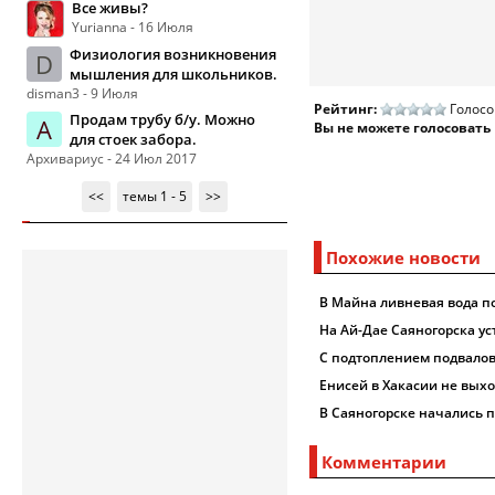
Все живы?
Yurianna - 16 Июля
Физиология возникновения
D
мышления для школьников.
disman3 - 9 Июля
Рейтинг:
Голосо
Продам трубу б/у. Можно
А
Вы не можете голосовать
для стоек забора.
Архивариус - 24 Июл 2017
<<
темы 1 - 5
>>
Похожие новости
В Майна ливневая вода п
На Ай-Дае Саяногорска ус
С подтоплением подвалов
Енисей в Хакасии не выхо
В Саяногорске начались 
Комментарии