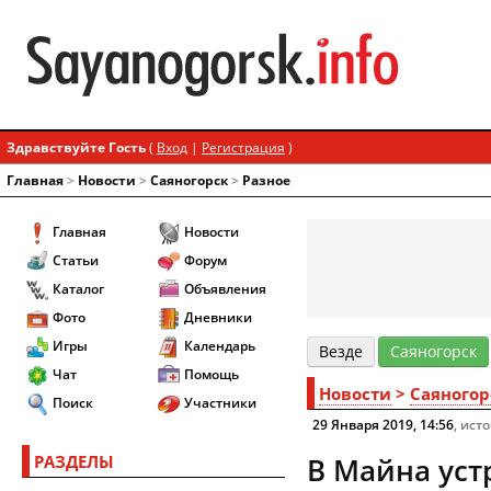
Здравствуйте Гость
(
Вход
|
Регистрация
)
Главная
>
Новости
>
Cаяногорск
>
Разное
Главная
Новости
Статьи
Форум
Каталог
Объявления
Фото
Дневники
Игры
Календарь
Везде
Cаяногорск
Чат
Помощь
Новости
>
Cаяногор
Поиск
Участники
29 Января 2019, 14:56
, ист
РАЗДЕЛЫ
В Майна уст