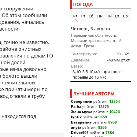
ПОГОДА
ых сооружений
. Об этом сообщили
Чт
Пт
Сб
Пн
Пн
Вт
Ср
дования, начались
асности.
Четверг, 6 августа
Переменная облачность.
Местами кратковременный
, точно не известно.
дождь. Гроза
 районе очистных
Температура
30 - 32°
равления по делам ГО
Давление
748 мм рт.ст
ьшой долей
Ветер
рые из-за довольно
З, Ю-З 5-10 м/c, при грозе
з болото вышли
порывы до 15 м/c
дополнительной
же приняты меры по
ЛУЧШИЕ АВТОРЫ
вод отвели в трубу
Северянин
рейтинг
13854
Pa-ha
рейтинг
12375
Жена мужа
рейтинг
10426
 находится под
lyntik
рейтинг
9659
Батарейка
рейтинг
8968
anyta
рейтинг
8266
Driver901
рейтинг
7384