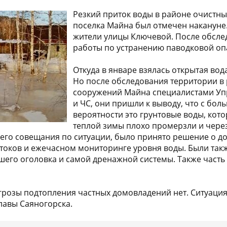
Резкий приток воды в районе очистн
поселка Майна был отмечен накануне
жители улицы Ключевой. После обсле
работы по устранению паводковой оп
Откуда в январе взялась открытая вода
Но после обследования территории в
сооружений Майна специалистами Уп
и ЧС, они пришли к выводу, что с бол
вероятности это грунтовые воды, кото
теплой зимы плохо промерзли и чере
чего совещания по ситуации, было принято решение о 
токов и ежечасном мониторинге уровня воды. Были так
шего оголовка и самой дренажной системы. Также часть 
грозы подтопления частных домовладений нет. Ситуация
лавы Саяногорска.