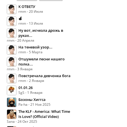
К ОТВЕТУ
rmm - 20 Июля
🍏
rmm - 13 Июля
Ну вот, исчезла дрожь в
руках...
rmm - 20 Апреля
На теневой узор...
rmm - 5 Марта
Отшумели песни нашего
полка...
rmm - 3 Января
Повстречала девчонка бога
rmm - 2 Января
01.01.26
SgS - 1 Января
Бозоны Хиггса
Pa-ha - 21 Ноя 2025
The KLF - America: What Time
Is Love? (Official Video)
Sana - 24 Окт 2025