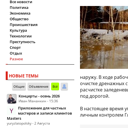
Все новости
Политика
Экономика
Общество
Происшествия
Культура
Технологии
Преступность
Спорт
Отдых
Разное
НОВЫЕ ТЕМЫ
наружу. В ходе рабо
очистке дренажных с
Общие
Объявления
Всё
расчистке заледенев
под дорогой.
Концерты - осень 2026
Иван Мананкин - 15:36
Приложение для частных
В настоящее время у
Y
мастеров и записи клиентов
личным контролем Г
Masters
yuryzlatopolsky - 2 Августа