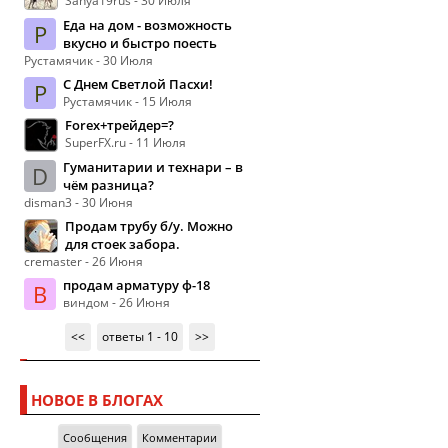
Sanya19rus - 30 Июля
Еда на дом - возможность
Р
вкусно и быстро поесть
Рустамячик - 30 Июля
С Днем Светлой Пасхи!
Р
Рустамячик - 15 Июля
Forex+трейдер=?
SuperFX.ru - 11 Июля
Гуманитарии и технари – в
D
чём разница?
disman3 - 30 Июня
Продам трубу б/у. Можно
для стоек забора.
cremaster - 26 Июня
продам арматуру ф-18
В
виндом - 26 Июня
<<
ответы 1 - 10
>>
НОВОЕ В БЛОГАХ
Сообщения
Комментарии