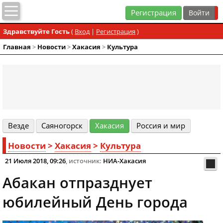
Регистрация
Здравствуйте Гость
(
Вход
|
Регистрация
)
Главная
>
Новости
>
Хакасия
>
Культура
Везде
Cаяногорск
Хакасия
Россия и мир
Новости
>
Хакасия
>
Культура
21 Июля 2018, 09:26
, источник:
НИА-Хакасия
Абакан отпразднует
юбилейный День города