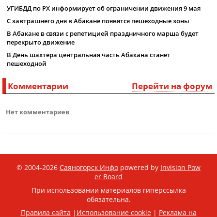
УГИБДД по РХ информирует об ограничении движения 9 мая
С завтрашнего дня в Абакане появятся пешеходные зоны
В Абакане в связи с репетицией праздничного марша будет
перекрыто движение
В День шахтера центральная часть Абакана станет
пешеходной
Комментарии
Перейти на форум
Нет комментариев
© 2004-2026
Саяногорск Инфо
powered by
Invision Pow
er Board
При использовании материалов гиперссылка
обязательна.
Правила сайта
|
Использование cookie
|
Реклама на