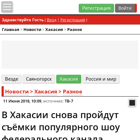
Регистрация
Здравствуйте Гость
(
Вход
|
Регистрация
)
Главная
>
Новости
>
Хакасия
>
Разное
Везде
Cаяногорск
Хакасия
Россия и мир
Новости
>
Хакасия
>
Разное
11 Июня 2018, 10:09
, источник:
ТВ-7
В Хакасии снова пройдут
съёмки популярного шоу
федерального канала