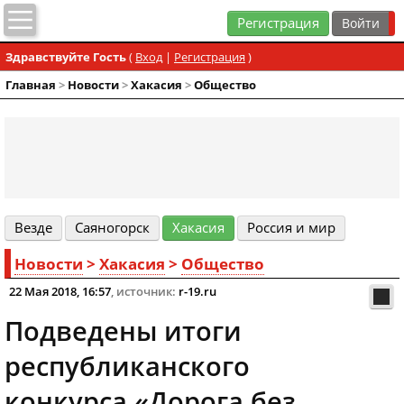
Регистрация
Здравствуйте Гость
(
Вход
|
Регистрация
)
Главная
>
Новости
>
Хакасия
>
Общество
Везде
Cаяногорск
Хакасия
Россия и мир
Новости
>
Хакасия
>
Общество
22 Мая 2018, 16:57
, источник:
r-19.ru
Подведены итоги
республиканского
конкурса «Дорога без