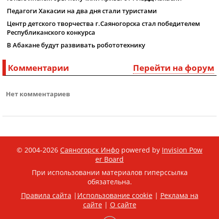
Педагоги Хакасии на два дня стали туристами
Центр детского творчества г.Саяногорска стал победителем
Республиканского конкурса
В Абакане будут развивать робототехнику
Комментарии
Перейти на форум
Нет комментариев
© 2004-2026
Саяногорск Инфо
powered by
Invision Pow
er Board
При использовании материалов гиперссылка
обязательна.
Правила сайта
|
Использование cookie
|
Реклама на
сайте
|
О сайте