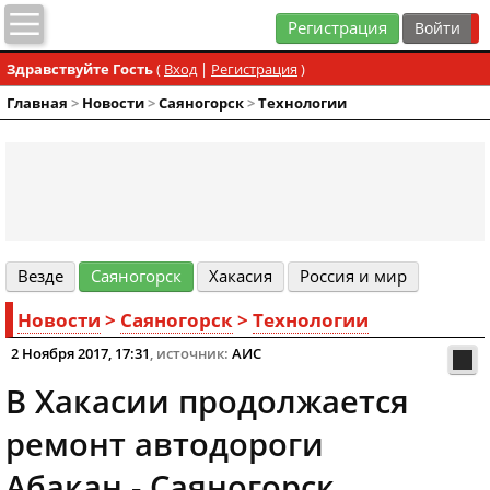
Регистрация
Здравствуйте Гость
(
Вход
|
Регистрация
)
Главная
>
Новости
>
Cаяногорск
>
Технологии
Везде
Cаяногорск
Хакасия
Россия и мир
Новости
>
Cаяногорск
>
Технологии
2 Ноября 2017, 17:31
, источник:
АИС
В Хакасии продолжается
ремонт автодороги
Абакан - Саяногорск