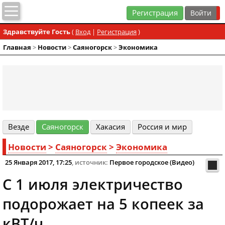
Регистрация
Здравствуйте Гость
(
Вход
|
Регистрация
)
Главная
>
Новости
>
Cаяногорск
>
Экономика
Везде
Cаяногорск
Хакасия
Россия и мир
Новости
>
Cаяногорск
>
Экономика
25 Января 2017, 17:25
, источник:
Первое городское (Видео)
С 1 июля электричество
подорожает на 5 копеек за
кВТ/ч