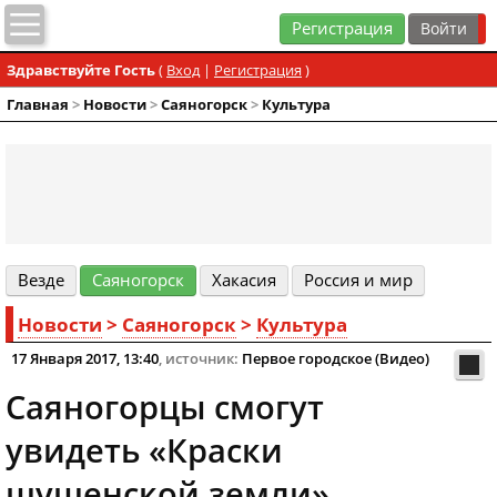
Регистрация
Здравствуйте Гость
(
Вход
|
Регистрация
)
Главная
>
Новости
>
Cаяногорск
>
Культура
Везде
Cаяногорск
Хакасия
Россия и мир
Новости
>
Cаяногорск
>
Культура
17 Января 2017, 13:40
, источник:
Первое городское (Видео)
Саяногорцы смогут
увидеть «Краски
шушенской земли»