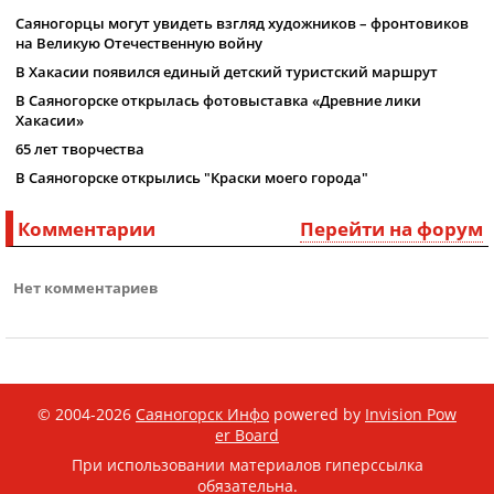
Саяногорцы могут увидеть взгляд художников – фронтовиков
на Великую Отечественную войну
В Хакасии появился единый детский туристский маршрут
В Саяногорске открылась фотовыставка «Древние лики
Хакасии»
65 лет творчества
В Саяногорске открылись "Краски моего города"
Комментарии
Перейти на форум
Нет комментариев
© 2004-2026
Саяногорск Инфо
powered by
Invision Pow
er Board
При использовании материалов гиперссылка
обязательна.