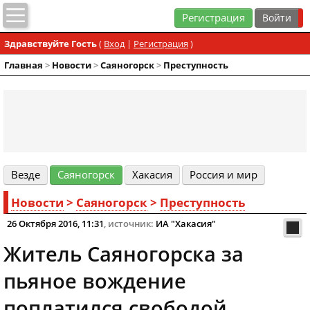
Регистрация
Здравствуйте Гость
(
Вход
|
Регистрация
)
Главная
>
Новости
>
Cаяногорск
>
Преступность
Везде
Cаяногорск
Хакасия
Россия и мир
Новости
>
Cаяногорск
>
Преступность
26 Октября 2016, 11:31
, источник:
ИА "Хакасия"
Житель Саяногорска за
пьяное вождение
поплатился свободой