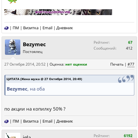
|
ПМ
|
Визитка
|
Email
|
Дневник
Рейтинг:
67
Bezymec
Сообщений:
412
Постоялец
27 Октября 2014, 20:52
|
Оценка:
нет оценки
Печать
|
#77
ЦИТАТА (Жена мужа @ 27 Октября 2014, 20:49)
Bezymec
, на оба
по акции на копилку 50% ?
|
ПМ
|
Визитка
|
Email
|
Дневник
Рейтинг:
6192
igla