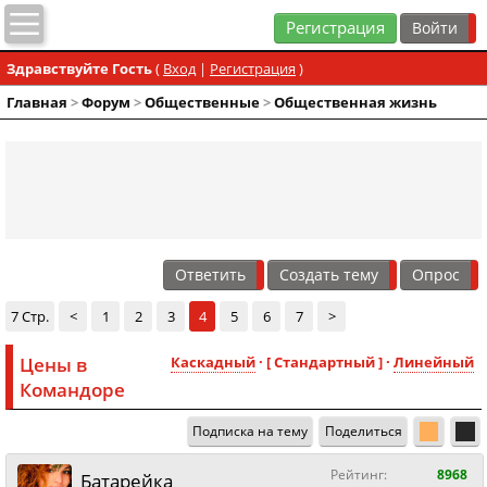
Регистрация
Здравствуйте Гость
(
Вход
|
Регистрация
)
Главная
>
Форум
>
Общественные
>
Общественная жизнь
Ответить
Создать тему
Опрос
7 Стр.
<
1
2
3
4
5
6
7
>
Цены в
Каскадный
· [ Стандартный ] ·
Линейный
Командоре
Подписка на тему
Поделиться
Рейтинг:
8968
Батарейка