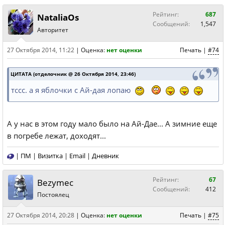
Рейтинг:
687
NataliaOs
Сообщений:
1,547
Авторитет
27 Октября 2014, 11:22
|
Оценка:
нет оценки
Печать
|
#74
ЦИТАТА (отделочник @ 26 Октября 2014, 23:46)
тссс. а я яблочки с Ай-дая лопаю
А у нас в этом году мало было на Ай-Дае... А зимние еще
в погребе лежат, доходят...
|
ПМ
|
Визитка
|
Email
|
Дневник
Рейтинг:
67
Bezymec
Сообщений:
412
Постоялец
27 Октября 2014, 20:28
|
Оценка:
нет оценки
Печать
|
#75