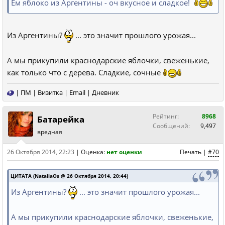
Ем яблоко из Аргентины - оч вкусное и сладкое!
Из Аргентины?
... это значит прошлого урожая...
А мы прикупили краснодарские яблочки, свеженькие,
как только что с дерева. Сладкие, сочные
|
ПМ
|
Визитка
|
Email
|
Дневник
Рейтинг:
8968
Батарейка
Сообщений:
9,497
вредная
26 Октября 2014, 22:23
|
Оценка:
нет оценки
Печать
|
#70
ЦИТАТА (NataliaOs @ 26 Октября 2014, 20:44)
Из Аргентины?
... это значит прошлого урожая...
А мы прикупили краснодарские яблочки, свеженькие,