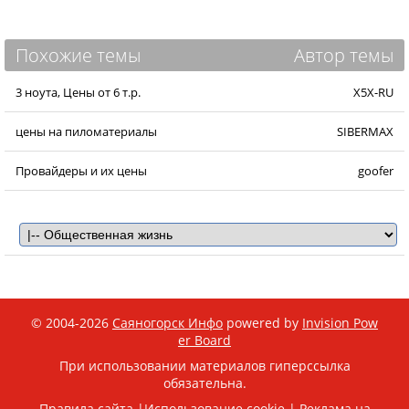
Похожие темы
Автор темы
3 ноута, Цены от 6 т.р.
X5X-RU
цены на пиломатериалы
SIBERMAX
Провайдеры и их цены
goofer
© 2004-2026
Саяногорск Инфо
powered by
Invision Pow
er Board
При использовании материалов гиперссылка
обязательна.
Правила сайта
|
Использование cookie
|
Реклама на