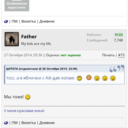
|
ПМ
|
Визитка
|
Дневник
Рейтинг:
5122
Father
Сообщений:
7,748
My kids are my life.
27 Октября 2014, 05:36
|
Оценка:
нет оценки
Печать
|
#73
ЦИТАТА (отделочник @ 26 Октября 2014, 23:46)
тссс. а я яблочки с Ай-дая лопаю
Мы тоже!
У меня красивая жена!
|
ПМ
|
Визитка
|
Дневник