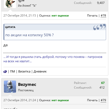
Сообщений:
9,407
йа йожеГ "Ъ"
27 Октября 2014, 21:15
|
Оценка:
нет оценки
Печать
|
#78
ЦИТАТА
по акции на копилку 50% ?
да
... И тогда я решила стать доброй, потому что поняла – патронов
на всех не хватит...
|
ПМ
|
Визитка
|
Дневник
Рейтинг:
67
Bezymec
Сообщений:
412
Постоялец
27 Октября 2014, 21:24
|
Оценка:
нет оценки
Печать
|
#79