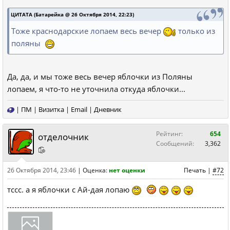
ЦИТАТА (Батарейка @ 26 Октября 2014, 22:23)
Тоже краснодарские лопаем весь вечер
только из
поляны
Да, да, и мы тоже весь вечер яблочки из Поляны
лопаем, я что-то не уточнила откуда яблочки...
|
ПМ
|
Визитка
|
Email
|
Дневник
Рейтинг:
654
отделочник
Сообщений:
3,362
๏̯͡๏
26 Октября 2014, 23:46
|
Оценка:
нет оценки
Печать
|
#72
тссс. а я яблочки с Ай-дая лопаю